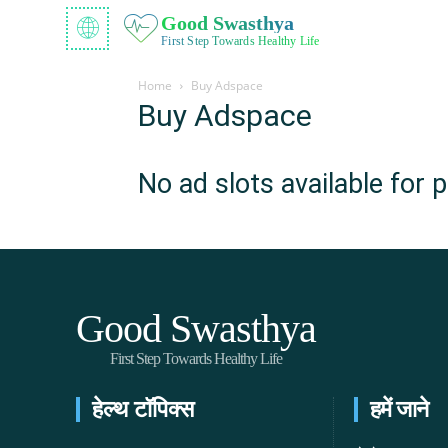
Good Swasthya
First Step Towards Healthy Life
Home
Buy Adspace
Buy Adspace
No ad slots available for 
Good Swasthya
First Step Towards Healthy Life
हेल्थ टॉपिक्स
हमें जाने