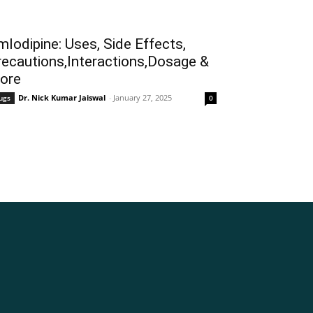
lodipine: Uses, Side Effects,
ecautions,Interactions,Dosage &
ore
Dr. Nick Kumar Jaiswal
-
January 27, 2025
ugs
0