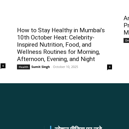
Am
Pr
How to Stay Healthy in Mumbai’s
M
10th October Heat: Celebrity-
Dr
Inspired Nutrition, Food, and
Wellness Routines for Morning,
Afternoon, Evening, and Night
0
Sumit Singh
-
October 10, 2025
Health
0