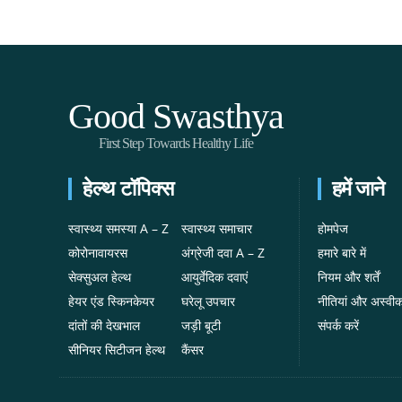
Good Swasthya
First Step Towards Healthy Life
हेल्थ टॉपिक्स
हमें जाने
स्वास्थ्य समस्या A – Z
स्वास्थ्य समाचार
होमपेज
कोरोनावायरस
अंग्रेजी दवा A – Z
हमारे बारे में
सेक्सुअल हेल्थ
आयुर्वेदिक दवाएं
नियम और शर्तें
हेयर एंड स्किनकेयर
घरेलू उपचार
नीतियां और अस्वी
दांतों की देखभाल
जड़ी बूटी
संपर्क करें
सीनियर सिटीजन हेल्थ
कैंसर