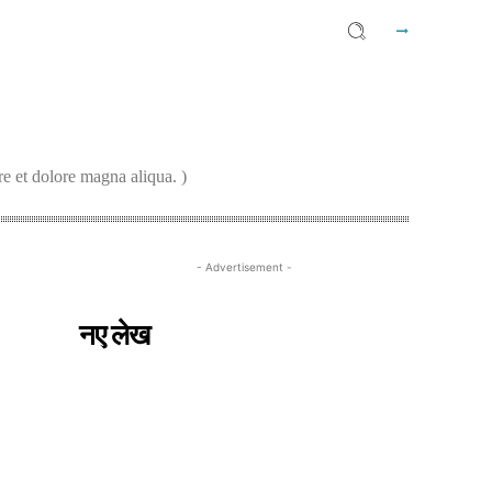
e et dolore magna aliqua. )
- Advertisement -
नए लेख