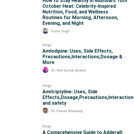
How to Stay Healthy in Mumbai’s 10th
October Heat: Celebrity-Inspired
Nutrition, Food, and Wellness
Routines for Morning, Afternoon,
Evening, and Night
Sumit Singh
Drugs
Amlodipine: Uses, Side Effects,
Precautions,Interactions,Dosage &
More
Dr. Nick Kumar Jaiswal
Drugs
Amitriptyline: Uses, Side
Effects,Dosage,Precautions,Interaction
and safety
Dr. Pranav Bhardwaj
Drugs
A Comprehensive Guide to Adderall: