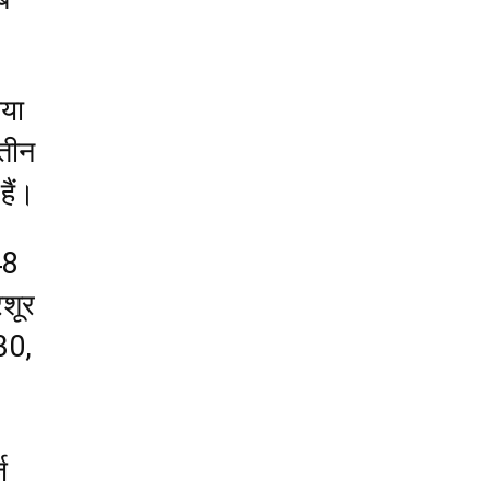
गया
तीन
हैं।
48
िशूर
930,
ज