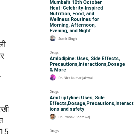
Mumbai’s 10th October
Heat: Celebrity-Inspired
Nutrition, Food, and
Wellness Routines for
Morning, Afternoon,
Evening, and Night
Sumit Singh
ली
Drugs
हर
Amlodipine: Uses, Side Effects,
Precautions,Interactions,Dosage
& More
े
Dr. Nick Kumar Jaiswal
Drugs
Amitriptyline: Uses, Side
Effects,Dosage,Precautions,Interact
ेखी
ions and safety
Dr. Pranav Bhardwaj
ित
215
Drugs