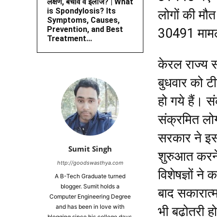
लक्षण, बचाव व इलाज? | What
is Spondylosis? Its
लोगों की मौ
Symptoms, Causes,
Prevention, and Best
30491 मामल
Treatment...
केरल राज्य स
बुधवार को ट
हो गये हैं। 
संक्रमित लो
सरकार ने इस 
Sumit Singh
शुरुआत करने 
http://goodswasthya.com
विशेषज्ञों ने
A B-Tech Graduate turned
blogger. Sumit holds a
बाद सकारात्
Computer Engineering Degree
and has been in love with
भी बढ़ोतरी 
blogging since his college days.