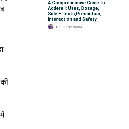
A Comprehensive Guide to
ीब
Adderall: Uses, Dosage,
Side Effects,Precaution,
Interaction and Safety
Dr. Puneet Boora
दा
 की
ें