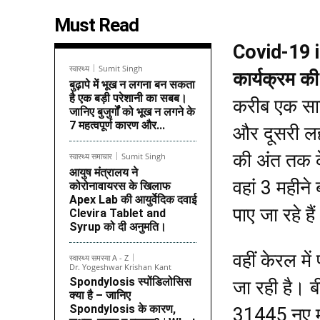
Must Read
Covid-19 in 
स्वास्थ्य
Sumit Singh
कार्यक्रम क
बुढ़ापे में भूख न लगना बन सकता
है एक बड़ी परेशानी का सबब।
करीब एक साल
जानिए बुजुर्गों को भूख न लगने के
7 महत्वपूर्ण कारण और...
और दूसरी लह
की अंत तक क
स्वास्थ्य समाचार
Sumit Singh
आयुष मंत्रालय ने
वहां 3 महीन
कोरोनावायरस के खिलाफ
Apex Lab की आयुर्वेदिक दवाई
पाए जा रहे है
Clevira Tablet and
Syrup को दी अनुमति।
वहीं केरल म
स्वास्थ्य समस्या A - Z
Dr. Yogeshwar Krishan Kant
Spondylosis स्पोंडिलोसिस
जा रही है। ब
क्या है – जानिए
Spondylosis के कारण,
31445 नए मा