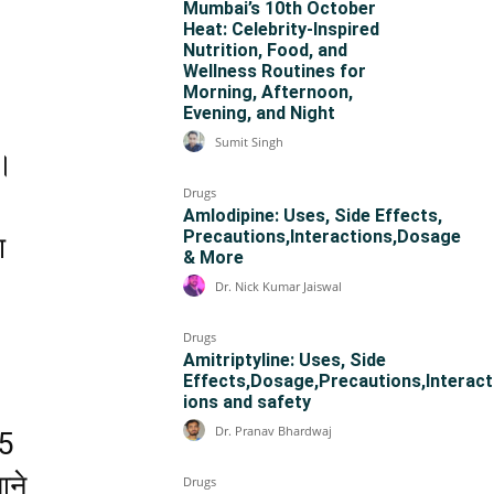
Mumbai’s 10th October
Heat: Celebrity-Inspired
Nutrition, Food, and
Wellness Routines for
Morning, Afternoon,
Evening, and Night
Sumit Singh
ै।
Drugs
Amlodipine: Uses, Side Effects,
Precautions,Interactions,Dosage
ा
& More
Dr. Nick Kumar Jaiswal
Drugs
Amitriptyline: Uses, Side
Effects,Dosage,Precautions,Interact
ions and safety
Dr. Pranav Bhardwaj
75
आने
Drugs