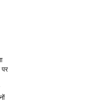
या
ं पर
ों