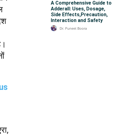
A Comprehensive Guide to
ल
Adderall: Uses, Dosage,
Side Effects,Precaution,
ेश
Interaction and Safety
Dr. Puneet Boora
ै।
ों
rus
रा,