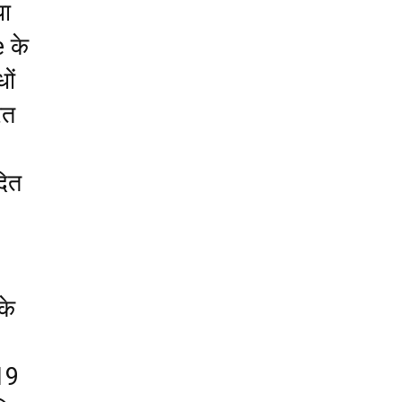
या
e के
ों
रत
दित
के
19