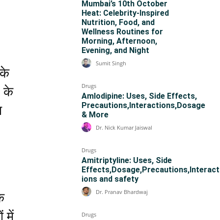
Mumbai’s 10th October
Heat: Celebrity-Inspired
Nutrition, Food, and
Wellness Routines for
Morning, Afternoon,
Evening, and Night
Sumit Singh
सके
Drugs
 के
Amlodipine: Uses, Side Effects,
Precautions,Interactions,Dosage
ा
& More
Dr. Nick Kumar Jaiswal
Drugs
Amitriptyline: Uses, Side
Effects,Dosage,Precautions,Interact
ions and safety
Dr. Pranav Bhardwaj
े
 में
Drugs