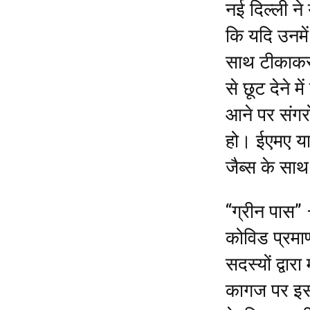
नई दिल्ली ने 
कि यदि उनमे
साथ टीकाकरण
से छूट देने म
आने पर संगरो
हो। ईएमए या 
जैब्स के सा
“ग्रीन पास”
कोविड प्रमाण
सदस्यों द्वार
कागज पर इस 