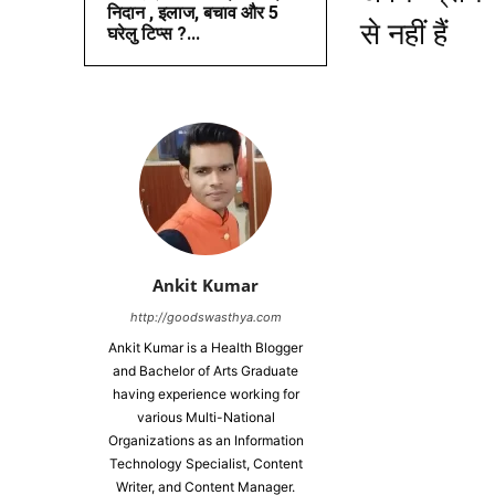
निदान , इलाज, बचाव और 5
से नहीं हैं
घरेलु टिप्स ?...
Ankit Kumar
http://goodswasthya.com
Ankit Kumar is a Health Blogger
and Bachelor of Arts Graduate
having experience working for
various Multi-National
Organizations as an Information
Technology Specialist, Content
Writer, and Content Manager.