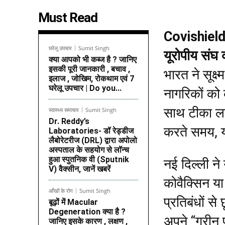
Must Read
Covishield 
घरेलू उपचार
Sumit Singh
यूरोपीय संघ
क्या आपको भी कब्ज है ? जानिए
इसकी पूरी जानकारी , बचाव ,
भारत ने सूक्ष
इलाज , जोखिम, रोकथाम एवं 7
घरेलू उपचार | Do you...
नागरिकों को
साथ टीका लगा
स्वास्थ्य समाचार
Sumit Singh
Dr. Reddy’s
करते समय, यह
Laboratories- डॉ रेड्डीज
लैबोरेटरीज (DRL) द्वारा अपोलो
अस्पताल के सहयोग से लॉन्च
हुआ स्पुतनिक वी (Sputnik
नई दिल्ली ने 
V) वैक्सीन, जानें खबरें
कोवैक्सिन या
आँखों के रोग
Sumit Singh
प्रतिबंधों से
बूढ़ों में Macular
Degeneration क्या है ?
अपने “ग्रीन प
जानिए इसके कारण , लक्षण ,