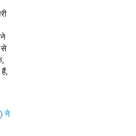
ारी
ने
 से
ि,
ैं,
 ने