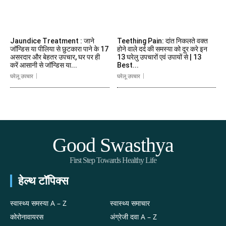
Jaundice Treatment : जाने
Teething Pain: दांत निकलते वक्त
जॉन्डिस या पीलिया से छुटकारा पाने के 17
होने वाले दर्द की समस्या को दूर करे इन
असरदार और बेहतर उपचार, घर पर ही
13 घरेलु उपचारों एवं उपायों से | 13
करें आसानी से जॉन्डिस या...
Best...
घरेलू उपचार
घरेलू उपचार
Good Swasthya
First Step Towards Healthy Life
हेल्थ टॉपिक्स
स्वास्थ्य समस्या A – Z
स्वास्थ्य समाचार
कोरोनावायरस
अंग्रेजी दवा A – Z