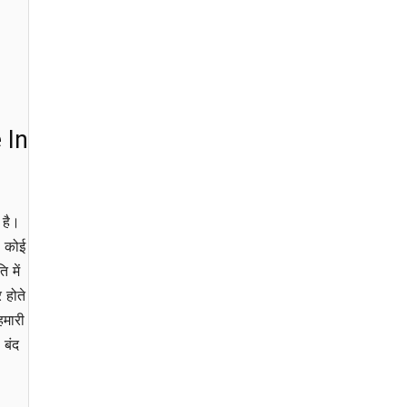
 In
 है।
ो कोई
 में
 होते
हमारी
 बंद