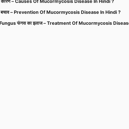
 के कारण – Causes Of Mucormycosis Disease In Hindi ?
 से बचाव – Prevention Of Mucormycosis Disease In Hindi ?
k Fungus फंगस का इलाज – Treatment Of Mucormycosis Diseas