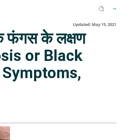
Updated:
May 15, 2021
क फंगस के लक्षण
sis or Black
s, Symptoms,
Facebook
Twitter
Email