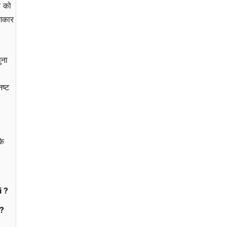
र को
शिकार
ुना
नष्ट
के
i ?
 ?