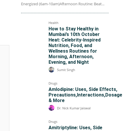
Energized (6am-10am)Afternoon Routine: Beat...
Health
How to Stay Healthy in
Mumbai’s 10th October
Heat: Celebrity-Inspired
Nutrition, Food, and
Wellness Routines for
Morning, Afternoon,
Evening, and Night
Sumit Singh
Drugs
Amlodipine: Uses, Side Effects,
Precautions,Interactions,Dosage
& More
Dr. Nick Kumar Jaiswal
Drugs
Amitriptyline: Uses, Side