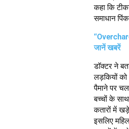
कहा कि टीकाक
समाधान पिंक
“Overcharg
जानें खबरें
डॉक्टर ने बत
लड़कियों को 
पैमाने पर च
बच्चों के स
कतारों में ख
इसलिए महिला