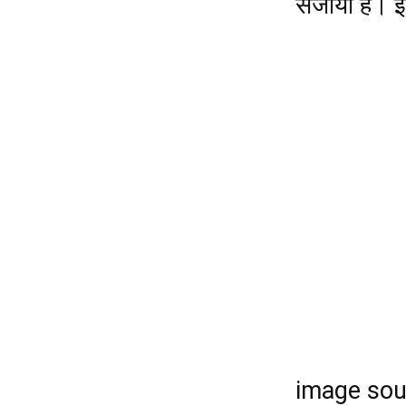
सजाया है। इस
image sou