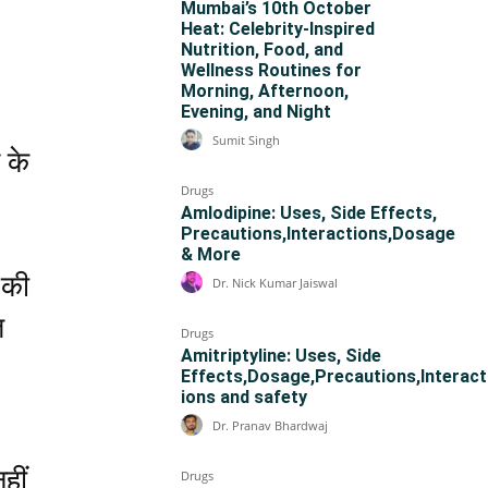
Mumbai’s 10th October
Heat: Celebrity-Inspired
Nutrition, Food, and
Wellness Routines for
Morning, Afternoon,
Evening, and Night
Sumit Singh
 के
Drugs
Amlodipine: Uses, Side Effects,
Precautions,Interactions,Dosage
& More
 की
Dr. Nick Kumar Jaiswal
त
Drugs
Amitriptyline: Uses, Side
Effects,Dosage,Precautions,Interact
ions and safety
Dr. Pranav Bhardwaj
हीं
Drugs