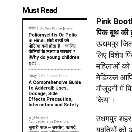
Must Read
Pink Booth 
पैरेंटिंग
Dr. Nick Kumar Jaiswal
पिंक बूथ की ह
Poliomyelitis Or Polio
in Hindi: छोटे बच्चों को
ऊधमपुर जिला
पोलिया क्यों होता हैं – जानिए
पोलियो के लक्षण व उपचार ?
लिए विशेष प
|Why do young children
get...
महिलाओं को 
मेडिकल आफिस
Drugs
Dr. Puneet Boora
A Comprehensive Guide
मौजूदगी में
to Adderall: Uses,
Dosage, Side
किया।
Effects,Precaution,
Interaction and Safety
उधमपुर शहर 
आयुर्वेदिक दवाएं
Ayurvedacharya Devendra
सुपारी पाक – उपयोग, फायदे,
युवतियों को 