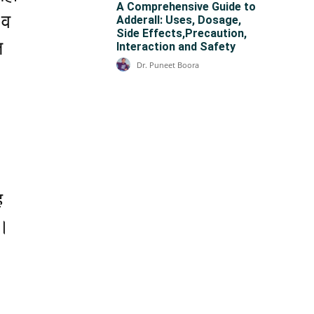
A Comprehensive Guide to
 व
Adderall: Uses, Dosage,
Side Effects,Precaution,
त
Interaction and Safety
Dr. Puneet Boora
ह
ै।