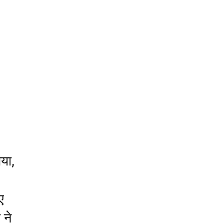
या,
ए
 ने