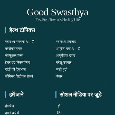
Good Swasthya
First Step Towards Healthy Life
हेल्थ टॉपिक्स
स्वास्थ्य समस्या A – Z
स्वास्थ्य समाचार
कोरोनावायरस
अंग्रेजी दवा A – Z
सेक्सुअल हेल्थ
आयुर्वेदिक दवाएं
हेयर एंड स्किनकेयर
घरेलू उपचार
दांतों की देखभाल
जड़ी बूटी
सीनियर सिटीजन हेल्थ
कैंसर
हमें जाने
सोशल मीडिया पर जुड़े
होमपेज
हमारे बारे में