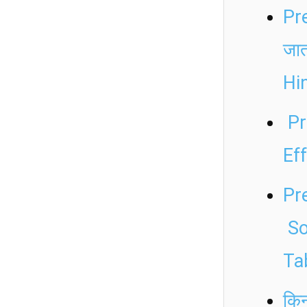
Pre
जा
Hin
Pr
Ef
Pre
So
Tab
किन