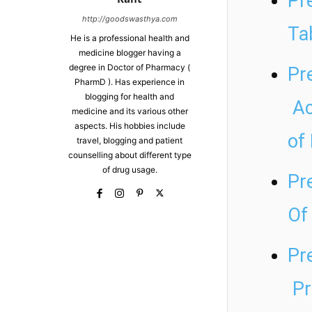
Pre
http://goodswasthya.com
Tab
He is a professional health and
medicine blogger having a
degree in Doctor of Pharmacy (
Pre
PharmD ). Has experience in
blogging for health and
Ac
medicine and its various other
aspects. His hobbies include
of
travel, blogging and patient
counselling about different type
of drug usage.
Pr
Of
Pr
Pr