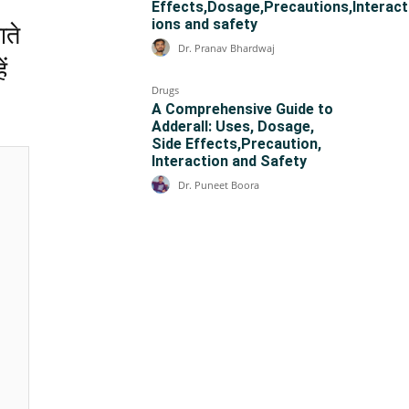
Effects,Dosage,Precautions,Interact
ions and safety
ाते
Dr. Pranav Bhardwaj
ं
Drugs
A Comprehensive Guide to
Adderall: Uses, Dosage,
Side Effects,Precaution,
Interaction and Safety
Dr. Puneet Boora