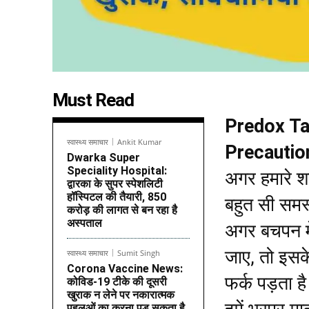
Must Read
Predox Ta
स्वास्थ्य समाचार
Ankit Kumar
Precaution
Dwarka Super
Speciality Hospital:
अगर हमारे शर
द्वारका के सुपर स्पेशलिटी
हॉस्पिटल की तैयारी, 850
बहुत सी समस
करोड़ की लागत से बन रहा है
अस्पताल
अगर बचपन में
जाए, तो इसक
स्वास्थ्य समाचार
Sumit Singh
Corona Vaccine News:
फर्क पड़ता ह
कोविड-19 टीके की दूसरी
खुराक न लेने पर नकारात्मक
पहलुओं का करना पड़ सकता है