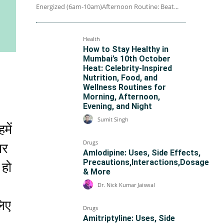
Energized (6am-10am)Afternoon Routine: Beat...
Health
How to Stay Healthy in
Mumbai’s 10th October
Heat: Celebrity-Inspired
Nutrition, Food, and
Wellness Routines for
Morning, Afternoon,
Evening, and Night
Sumit Singh
में
Drugs
पर
Amlodipine: Uses, Side Effects,
Precautions,Interactions,Dosage
 हो
& More
Dr. Nick Kumar Jaiswal
लिए
Drugs
Amitriptyline: Uses, Side