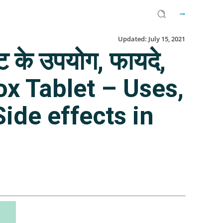
Updated:
July 15, 2021
 के उपयोग, फायदे,
dox Tablet – Uses,
ide effects in
Facebook
Twitter
Email