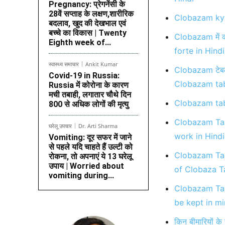
Pregnancy: प्रेगनेंसी के
28वें सप्ताह के लक्षण,शारीरिक
Clobazam kya
बदलाव, खुद की देखभाल एवं
बच्चे का विकास | Twenty
Clobazam में क
Eighth week of...
forte in Hindi
स्वास्थ्य समाचार
Ankit Kumar
Clobazam टेबले
Covid-19 in Russia:
Clobazam tab
Russia में कोरोना के कारण
मची तबाही, लगातार चौथे दिन
Clobazam tab
800 से अधिक लोगों की मृत्यु
Clobazam Tab
घरेलू उपचार
Dr. Arti Sharma
work in Hindi
Vomiting: दूर सफर में जाने
से पहले यदि चाहते हैं उल्टी को
Clobazam Tab
रोकना, तो अपनाएं ये 13 घरेलू
उपाय | Worried about
of Clobaza Ta
vomiting during...
Clobazam Tabl
be kept in m
किन बीमारियों 