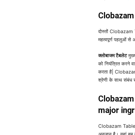
Clobazam 
दोस्तों Clobazam Ta
महत्वपूर्ण पहलुओं से
क्लोबाजम टैबलेट
मुख्
को नियंत्रित करने व
करता है| Clobazam
श्रेणी के साथ संबंध 
Clobaza
major ingr
Clobazam Tablets क
अनजान है। यहां हम बता