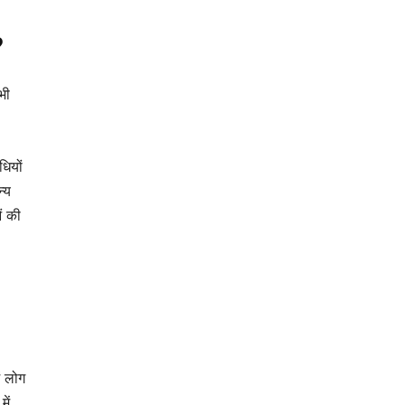
?
भी
ियों
्य
ं की
ं लोग
ें