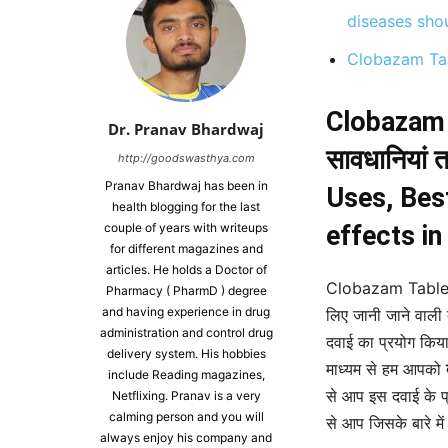
diseases sho
Clobazam Tab
Clobazam (क
Dr. Pranav Bhardwaj
सावधानियां 
http://goodswasthya.com
Pranav Bhardwaj has been in
Uses, Bes
health blogging for the last
couple of years with writeups
effects in
for different magazines and
articles. He holds a Doctor of
Clobazam Tablets i
Pharmacy ( PharmD ) degree
and having experience in drug
लिए जानी जाने वाली 
administration and control drug
दवाई का प्रयोग किया 
delivery system. His hobbies
माध्यम से हम आपको
include Reading magazines,
से आप इस दवाई के प्र
Netflixing. Pranav is a very
calming person and you will
से आप जिसके बारे में
always enjoy his company and