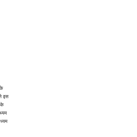
:
के
ने इस
के
ाध्यम
ध्यम