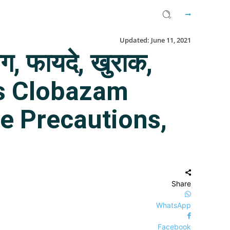
Updated:
June 11, 2021
, फायदे, खुराक,
t is Clobazam
ge Precautions,
Share
WhatsApp
Facebook