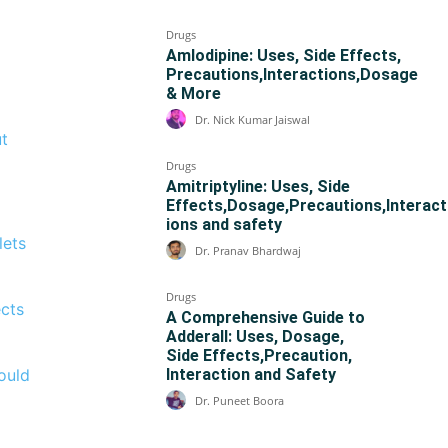
Drugs
Amlodipine: Uses, Side Effects,
Precautions,Interactions,Dosage
& More
Dr. Nick Kumar Jaiswal
ut
Drugs
Amitriptyline: Uses, Side
Effects,Dosage,Precautions,Interact
ions and safety
lets
Dr. Pranav Bhardwaj
Drugs
ects
A Comprehensive Guide to
Adderall: Uses, Dosage,
Side Effects,Precaution,
Interaction and Safety
hould
Dr. Puneet Boora