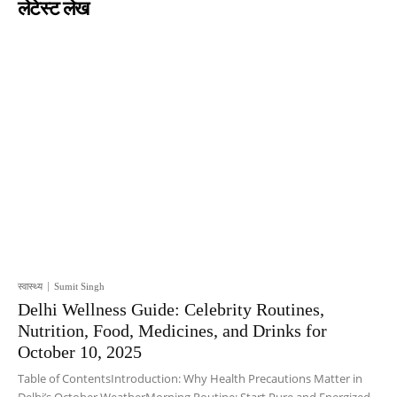
लेटेस्ट लेख
स्वास्थ्य
Sumit Singh
Delhi Wellness Guide: Celebrity Routines,
Nutrition, Food, Medicines, and Drinks for
October 10, 2025
Table of ContentsIntroduction: Why Health Precautions Matter in
Delhi’s October WeatherMorning Routine: Start Pure and Energized