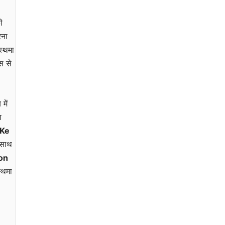
ी
रना
स्थमा
स से
में
ण
 Ke
-साथ
on
स्थमा