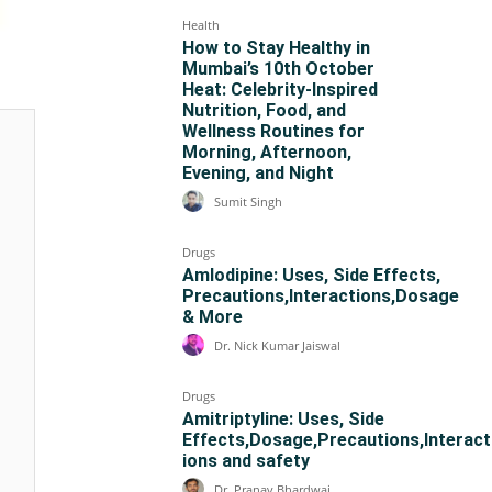
Health
How to Stay Healthy in
Mumbai’s 10th October
Heat: Celebrity-Inspired
Nutrition, Food, and
Wellness Routines for
Morning, Afternoon,
Evening, and Night
Sumit Singh
Drugs
Amlodipine: Uses, Side Effects,
Precautions,Interactions,Dosage
& More
Dr. Nick Kumar Jaiswal
Drugs
Amitriptyline: Uses, Side
Effects,Dosage,Precautions,Interact
ions and safety
Dr. Pranav Bhardwaj