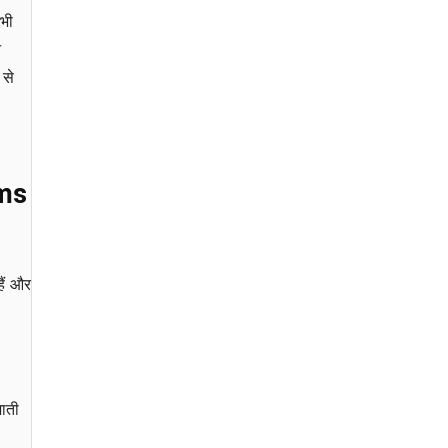
तभी
े
 से
oms
हैं और
जाती