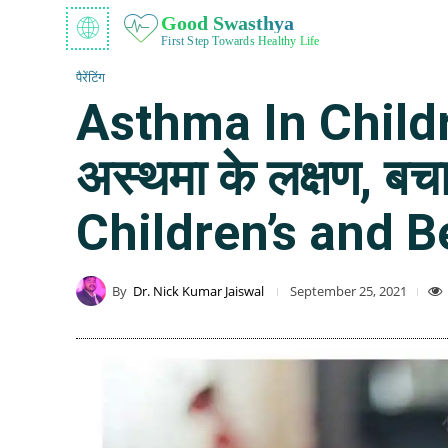
Good Swasthya
First Step Towards Healthy Life
पैरेंटिंग
Asthma In Children’
अस्थमा के लक्षण,
Children’s and B
By
Dr. Nick Kumar Jaiswal
September 25, 2021