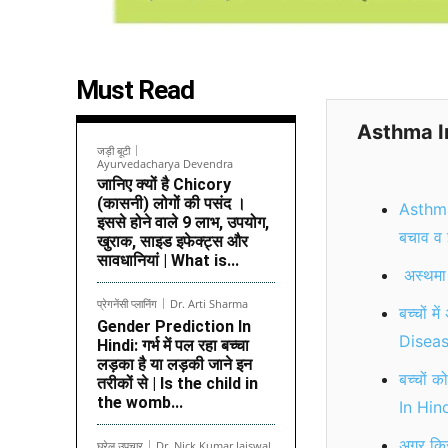
Must Read
Asthma In
जड़ी बूटी
Ayurvedacharya Devendra
जानिए क्यों है Chicory
(कासनी) लोगों की पसंद ।
Asthma 
इससे होने वाले 9 लाभ, उपयोग,
बचाव व
खुराक, साइड इफेक्ट्स और
सावधानियां | What is...
अस्थमा 
प्रेगनेंसी प्लानिंग
Dr. Arti Sharma
बच्चों 
Gender Prediction In
Diseas
Hindi: गर्भ में पल रहा बच्चा
लड़का है या लड़की जाने इन
बच्चों 
तरीकों से | Is the child in
the womb...
In Hind
अगर किसी
घरेलू उपचार
Dr. Nick Kumar Jaiswal