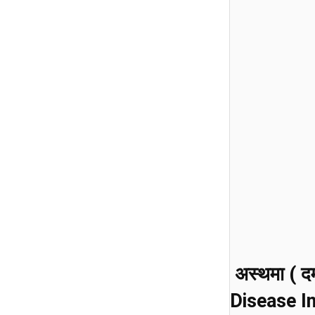
अस्थमा ( दम
Disease In