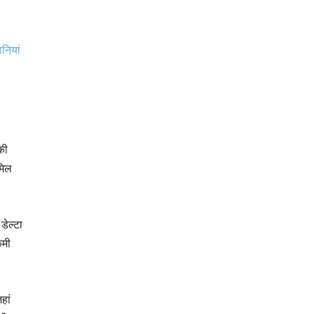
नियां
की
मिल
डेल्टा
कमी
हां