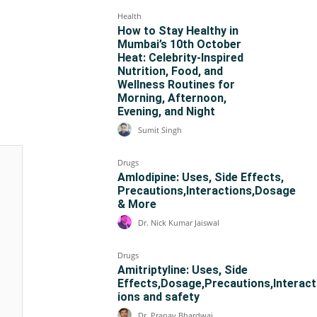
Health
How to Stay Healthy in
Mumbai’s 10th October
Heat: Celebrity-Inspired
Nutrition, Food, and
Wellness Routines for
Morning, Afternoon,
Evening, and Night
Sumit Singh
Drugs
Amlodipine: Uses, Side Effects,
Precautions,Interactions,Dosage
& More
Dr. Nick Kumar Jaiswal
Drugs
Amitriptyline: Uses, Side
Effects,Dosage,Precautions,Interact
ions and safety
Dr. Pranav Bhardwaj