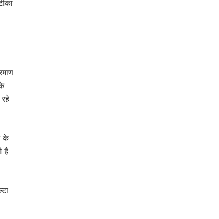
 टीका
्रमाण
के
 रहे
ा के
ी है
्टा