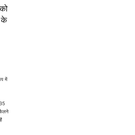
 को
 के
 में
135
 फैलने
है