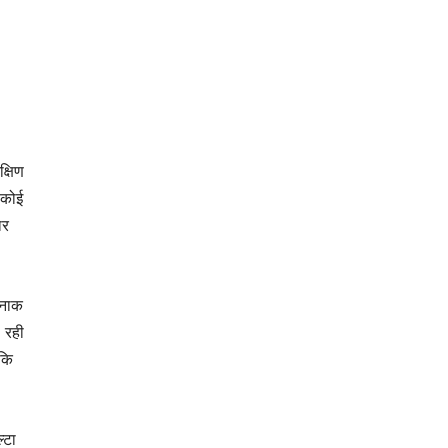
क्षिण
 कोई
ार
रनाक
 रही
 कि
्टा