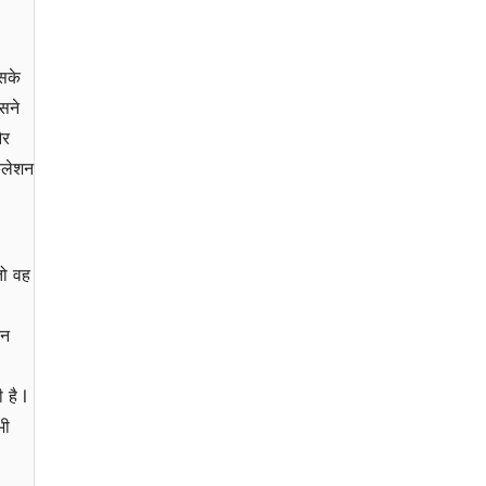
सके
सने
और
ुलेशन
तो वह
िन
 है l
भी