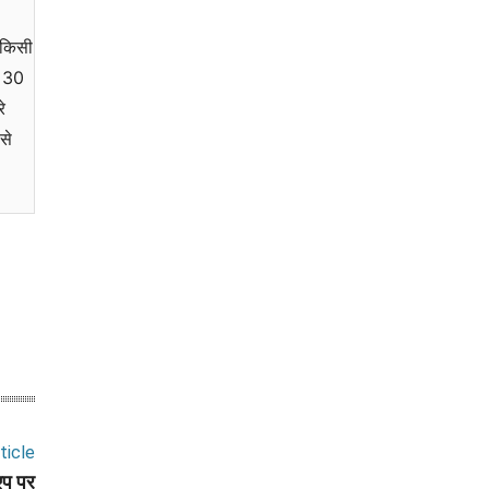
 किसी
े 30
े
से
ticle
एप पर