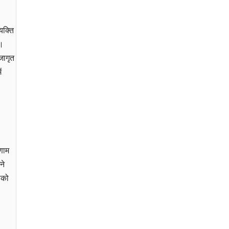
यक्ति
ै।
जागृत
ं
णाम
ने
पको