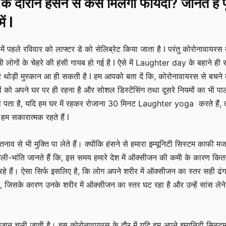
 के दौरान हंसने से कैसे मिलेगा फायदा
?
जानते हैं प
ें
l
में पहले रविवार को लाफ्टर डे को सेलिब्रेट किया जाता है l परंतु कोरोनावायरस
ी लोगों के चेहरे की हंसी गायब हो गई है l ऐसे में Laughter day के बहाने ही 
े पर थोड़ी मुस्कान आ ही सकती है l हम आपको बता दें कि, कोरोनावायरस से बचने 
ों को अपने घर पर ही रहना है और सोशल डिस्टेंसिंग तथा दूसरे नियमों का भी प
ो पता है, यदि हम घर में रहकर रोजाना 30 मिनट Laughter yoga करते हैं, 
हम सकारात्मक रहते हैं l
 से भी मुक्ति पा लेते हैं। क्योंकि हंसने से हमारा इम्यूनिटी सिस्टम काफी मज
ली-भांति जानते हैं कि, इस समय हमारे देश में ऑक्सीजन की कमी के कारण कित
े हैं। ऐसा सिर्फ इसलिए है, कि लोग अपने शरीर में ऑक्सीजन का स्तर सही ढंग
, जिसके कारण उनके शरीर में ऑक्सीजन का स्तर घट रहा है और उन्हें सांस लेने म
ान चली जाती है। इस कोरोनावायरस के दौर में यदि हम अपने इम्यूनिटी सिस्ट