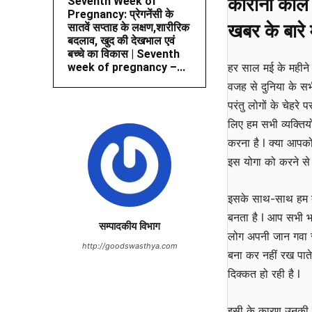
क
ोरोना काल
Seventh Week of
Pregnancy: प्रेगनेंसी के
खबर के बारे म
सातवें सप्ताह के लक्षण,शारीरिक
बदलाव, खुद की देखभाल एवं
बच्चे का विकास | Seventh
week of pregnancy –...
हर साल मई के महीने 
वजह से दुनिया के सभ
परंतु लोगों के चेहर
लिए हम सभी व्यक्तिय
करना है l क्या आपक
इस योगा को करने से 
इसके साथ-साथ हम तनाव
बनता है l आप सभी भ
सम्पादकीय विभाग
लोग अपनी जान गवा रह
http://goodswasthya.com
बना कर नहीं रख पाते
दिक्कत हो रही है l
इसी के कारण उनकी ज