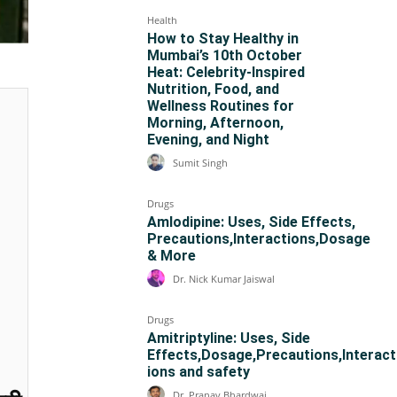
Health
How to Stay Healthy in
Mumbai’s 10th October
Heat: Celebrity-Inspired
Nutrition, Food, and
Wellness Routines for
Morning, Afternoon,
Evening, and Night
Sumit Singh
Drugs
Amlodipine: Uses, Side Effects,
Precautions,Interactions,Dosage
& More
Dr. Nick Kumar Jaiswal
Drugs
Amitriptyline: Uses, Side
Effects,Dosage,Precautions,Interact
ions and safety
Dr. Pranav Bhardwaj