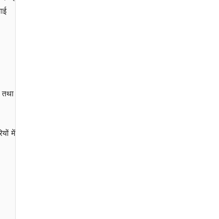
वाई
ट तथा
ों में