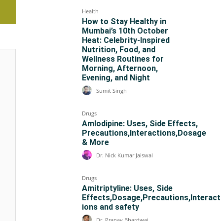
Health
How to Stay Healthy in
Mumbai’s 10th October
Heat: Celebrity-Inspired
Nutrition, Food, and
Wellness Routines for
Morning, Afternoon,
Evening, and Night
Sumit Singh
Drugs
Amlodipine: Uses, Side Effects,
Precautions,Interactions,Dosage
& More
Dr. Nick Kumar Jaiswal
Drugs
Amitriptyline: Uses, Side
Effects,Dosage,Precautions,Interact
ions and safety
Dr. Pranav Bhardwaj