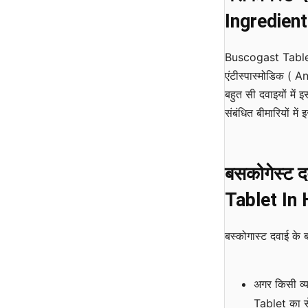
Ingredient
Buscogast Tablet म
एंटीस्पास्मोडिक ( A
बहुत सी दवाइयों मे
संबंधित बीमारियों में
बसकोगेस्ट
द
Tablet In 
बस्कोगास्ट दवाई के बह
अगर किसी व्यक
Tablet का स