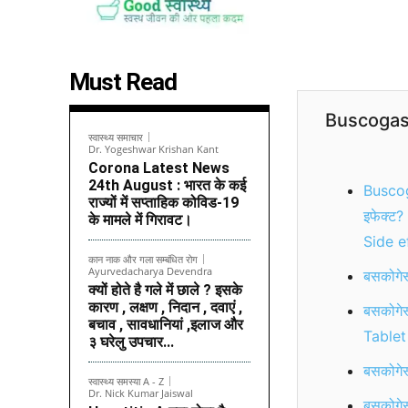
Must Read
Buscogast
स्वास्थ्य समाचार
Dr. Yogeshwar Krishan Kant
Corona Latest News
24th August : भारत के कई
Buscoga
राज्यों में सप्ताहिक कोविड-19
इफेक्ट
के मामले में गिरावट।
Side e
कान नाक और गला सम्बंधित रोग
Ayurvedacharya Devendra
बसकोगेस
क्यों होते है गले में छाले ? इसके
कारण , लक्षण , निदान , दवाएं ,
बसकोगेस
बचाव , सावधानियां ,इलाज और
Tablet
३ घरेलु उपचार...
बसकोगे
स्वास्थ्य समस्या A - Z
Dr. Nick Kumar Jaiswal
बसकोगे