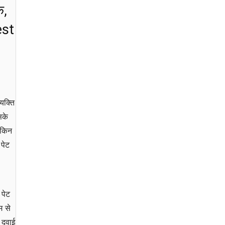
क,
est
यक्ति
सके
ेकिन
 पेट
 पेट
म से
 दवाई