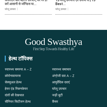
असरदार और बेहतर उपचार, घर पर ही
13 घरेलु उपचारों एवं उपायों से | 13
करें आसानी से जॉन्डिस या...
Best...
घरेलू उपचार
घरेलू उपचार
Good Swasthya
First Step Towards Healthy Life
हेल्थ टॉपिक्स
स्वास्थ्य समस्या A – Z
स्वास्थ्य समाचार
कोरोनावायरस
अंग्रेजी दवा A – Z
सेक्सुअल हेल्थ
आयुर्वेदिक दवाएं
हेयर एंड स्किनकेयर
घरेलू उपचार
दांतों की देखभाल
जड़ी बूटी
सीनियर सिटीजन हेल्थ
कैंसर