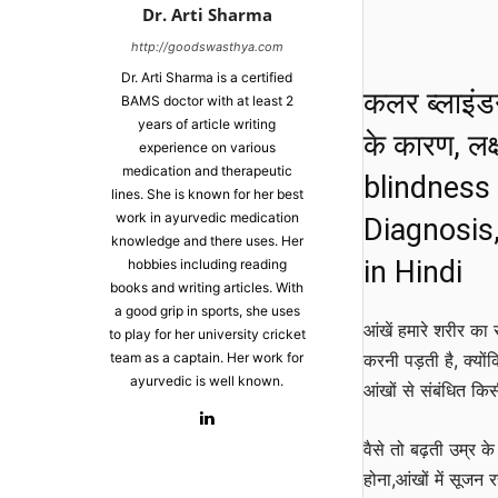
Dr. Arti Sharma
http://goodswasthya.com
Dr. Arti Sharma is a certified
कलर ब्लाइंडन
BAMS doctor with at least 2
years of article writing
के कारण, लक
experience on various
medication and therapeutic
blindness
lines. She is known for her best
work in ayurvedic medication
Diagnosis
knowledge and there uses. Her
in Hindi
hobbies including reading
books and writing articles. With
a good grip in sports, she uses
आंखें हमारे शरीर का 
to play for her university cricket
team as a captain. Her work for
करनी पड़ती है, क्य
ayurvedic is well known.
आंखों से संबंधित क
वैसे तो बढ़ती उम्र क
होना,आंखों में सूजन 