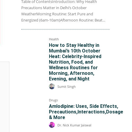
Table of ContentsIntroduction: Why Health
Precautions Matter in Delhi’s October
WeatherMorning Routine: Start Pure and
Energized (6am-10am)Afternoon Routine: Beat...
Health
How to Stay Healthy in
Mumbai’s 10th October
Heat: Celebrity-Inspired
Nutrition, Food, and
Wellness Routines for
Morning, Afternoon,
Evening, and Night
Sumit Singh
Drugs
Amlodipine: Uses, Side Effects,
Precautions,Interactions,Dosage
& More
Dr. Nick Kumar Jaiswal