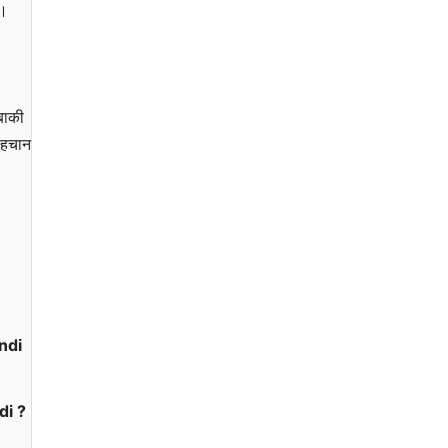
ै।
 बाकी
पहचान
indi
di ?