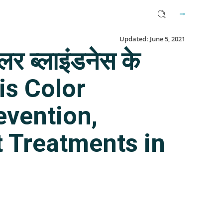
Updated:
June 5, 2021
लर ब्लाइंडनेस के
 is Color
evention,
 Treatments in
Facebook
Twitter
Email