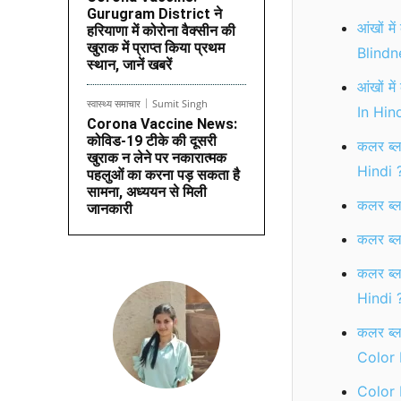
Gurugram District ने
आंखों म
हरियाणा में कोरोना वैक्सीन की
खुराक में प्राप्त किया प्रथम
Blindn
स्थान, जानें खबरें
आंखों म
स्वास्थ्य समाचार
Sumit Singh
In Hind
Corona Vaccine News:
कोविड-19 टीके की दूसरी
कलर ब्ल
खुराक न लेने पर नकारात्मक
Hindi 
पहलुओं का करना पड़ सकता है
सामना, अध्ययन से मिली
कलर ब्
जानकारी
कलर ब्
कलर ब्
Hindi 
कलर ब्ल
Color 
Color 