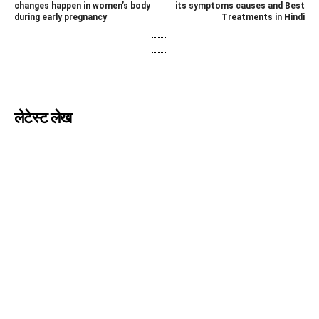
changes happen in women’s body
its symptoms causes and Best
during early pregnancy
Treatments in Hindi
लेटेस्ट लेख