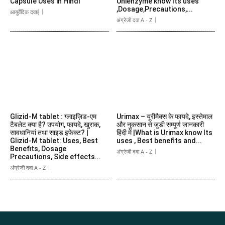
Capsule Uses in Hindi
Unienzyme know Its uses
,Dosage,Precautions,...
आयुर्वेदिक दवाएं
अंग्रेजी दवा A - Z
Glizid-M tablet : ग्लाइज़िड-एम
Urimax – यूरीमैक्स के फायदे, इस्तेमाल
टैबलेट क्या है? उपयोग, फायदे, खुराक,
और नुकसान से जुडी सम्पूर्ण जानकारी
सावधानियां तथा साइड इफेक्ट? |
हिंदी में |What is Urimax know Its
Glizid-M tablet: Uses, Best
uses , Best benefits and...
Benefits, Dosage
अंग्रेजी दवा A - Z
Precautions, Side effects...
अंग्रेजी दवा A - Z