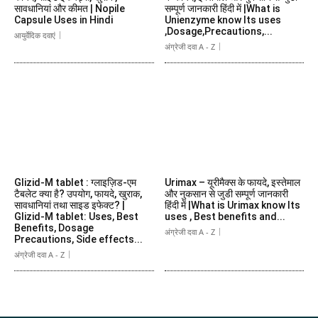
सावधानियां और कीमत | Nopile
सम्पूर्ण जानकारी हिंदी में |What is
Capsule Uses in Hindi
Unienzyme know Its uses
,Dosage,Precautions,...
आयुर्वेदिक दवाएं
अंग्रेजी दवा A - Z
Glizid-M tablet : ग्लाइज़िड-एम
Urimax – यूरीमैक्स के फायदे, इस्तेमाल
टैबलेट क्या है? उपयोग, फायदे, खुराक,
और नुकसान से जुडी सम्पूर्ण जानकारी
सावधानियां तथा साइड इफेक्ट? |
हिंदी में |What is Urimax know Its
Glizid-M tablet: Uses, Best
uses , Best benefits and...
Benefits, Dosage
अंग्रेजी दवा A - Z
Precautions, Side effects...
अंग्रेजी दवा A - Z