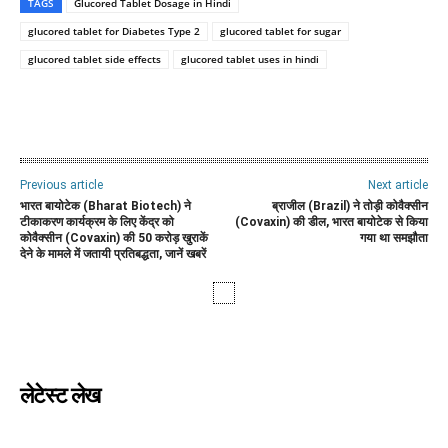
TAGS
Glucored Tablet Dosage in Hindi
glucored tablet for Diabetes Type 2
glucored tablet for sugar
glucored tablet side effects
glucored tablet uses in hindi
WhatsApp
Facebook
Twitter
E
Previous article
Next article
भारत बायोटेक (Bharat Biotech) ने
ब्राजील (Brazil) ने तोड़ी कोवैक्सीन
टीकाकरण कार्यक्रम के लिए केंद्र को
(Covaxin) की डील, भारत बायोटेक से किया
कोवैक्सीन (Covaxin) की 50 करोड़ खुराकें
गया था समझौता
देने के मामले में जतायी प्रतिबद्धता, जानें खबरें
लेटेस्ट लेख