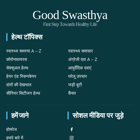
Good Swasthya
First Step Towards Healthy Life
हेल्थ टॉपिक्स
स्वास्थ्य समस्या A – Z
स्वास्थ्य समाचार
कोरोनावायरस
अंग्रेजी दवा A – Z
सेक्सुअल हेल्थ
आयुर्वेदिक दवाएं
हेयर एंड स्किनकेयर
घरेलू उपचार
दांतों की देखभाल
जड़ी बूटी
सीनियर सिटीजन हेल्थ
कैंसर
हमें जाने
सोशल मीडिया पर जुड़े
होमपेज
हमारे बारे में