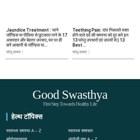
Jaundice Treatment : जाने
Teething Pain: दांत निकलते वक्त
जॉन्डिस या पीलिया से छुटकारा पाने के 17
होने वाले दर्द की समस्या को दूर करे इन
असरदार और बेहतर उपचार, घर पर ही
13 घरेलु उपचारों एवं उपायों से | 13
करें आसानी से जॉन्डिस या...
Best...
घरेलू उपचार
घरेलू उपचार
Good Swasthya
First Step Towards Healthy Life
हेल्थ टॉपिक्स
स्वास्थ्य समस्या A – Z
स्वास्थ्य समाचार
कोरोनावायरस
अंग्रेजी दवा A – Z