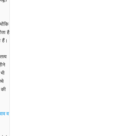
योंकि
ोता है
 हैं।
तत्व
ीने
 भी
चे
र की
चाव व