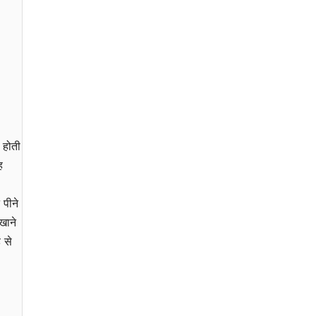
 होती
ह
 पीने
खाने
 से