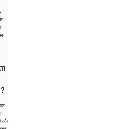
y
के
t
को
ता
 ?
ोधक
े
हैं और
जबूत