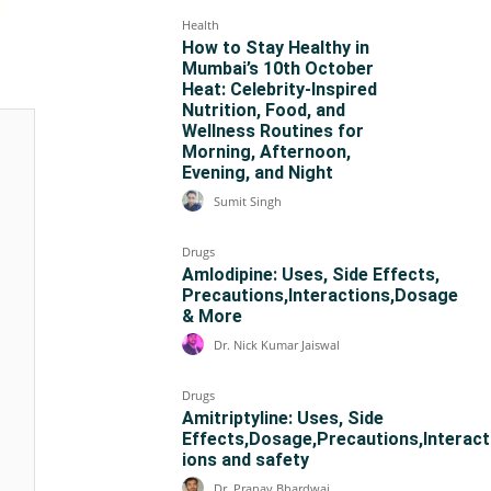
Health
How to Stay Healthy in
Mumbai’s 10th October
Heat: Celebrity-Inspired
Nutrition, Food, and
Wellness Routines for
Morning, Afternoon,
Evening, and Night
Sumit Singh
Drugs
Amlodipine: Uses, Side Effects,
Precautions,Interactions,Dosage
& More
Dr. Nick Kumar Jaiswal
Drugs
Amitriptyline: Uses, Side
Effects,Dosage,Precautions,Interact
ions and safety
Dr. Pranav Bhardwaj