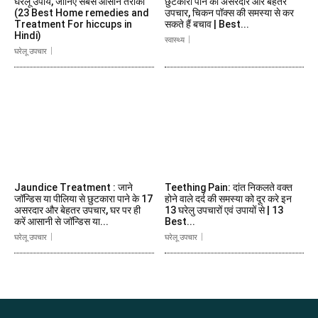
घरेलू उपाय, जानिए सबसे आसान तरीका
छुटकारा पाने का असरदार और बेहतर
(23 Best Home remedies and
उपचार, चिकन पॉक्स की समस्या से कर
Treatment For hiccups in
सकते हैं बचाव | Best...
Hindi)
स्वास्थ्य
घरेलू उपचार
Jaundice Treatment : जाने
Teething Pain: दांत निकलते वक्त
जॉन्डिस या पीलिया से छुटकारा पाने के 17
होने वाले दर्द की समस्या को दूर करे इन
असरदार और बेहतर उपचार, घर पर ही
13 घरेलु उपचारों एवं उपायों से | 13
करें आसानी से जॉन्डिस या...
Best...
घरेलू उपचार
घरेलू उपचार