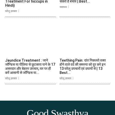
Treatment For hiccups in
सकते हैं बचाव | Best...
Hindi)
स्वास्थ्य
घरेलू उपचार
Jaundice Treatment : जाने
Teething Pain: दांत निकलते वक्त
जॉन्डिस या पीलिया से छुटकारा पाने के 17
होने वाले दर्द की समस्या को दूर करे इन
असरदार और बेहतर उपचार, घर पर ही
13 घरेलु उपचारों एवं उपायों से | 13
करें आसानी से जॉन्डिस या...
Best...
घरेलू उपचार
घरेलू उपचार
Good Swasthya