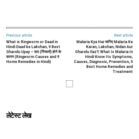
WhatsApp
Facebook
Twitter
E
Previous article
Next article
What is Ringworm or Daad in
Malaria Kya Hai जानिए Malaria Ke
Hindi Daad ke Lakshan, 9 Best
Karan, Lakshan, Nidan Aur
Gharelu Upay – दाद (रिंगवार्म) होने के
Gharelu Ilaz?| What Is Malaria In
कारण (Ringworm Causes and 9
Hindi Know Its Symptoms,
Home Remedies in Hindi)
Causes, Diagnosis, Prevention, 5
Best Home Remedies and
Treatment
लेटेस्ट लेख