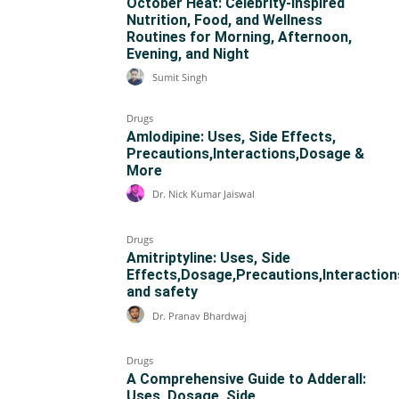
October Heat: Celebrity-Inspired
Nutrition, Food, and Wellness
Routines for Morning, Afternoon,
Evening, and Night
Sumit Singh
Drugs
Amlodipine: Uses, Side Effects,
Precautions,Interactions,Dosage &
More
Dr. Nick Kumar Jaiswal
Drugs
Amitriptyline: Uses, Side
Effects,Dosage,Precautions,Interaction
and safety
Dr. Pranav Bhardwaj
Drugs
A Comprehensive Guide to Adderall:
Uses, Dosage, Side