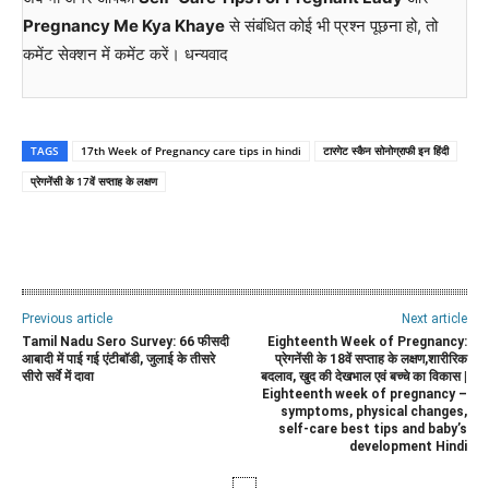
Pregnancy Me Kya Khaye
से संबंधित कोई भी प्रश्न पूछना हो, तो
कमेंट सेक्शन में कमेंट करें। धन्यवाद
TAGS
17th Week of Pregnancy care tips in hindi
टारगेट स्कैन सोनोग्राफी इन हिंदी
प्रेगनेंसी के 17वें सप्ताह के लक्षण
WhatsApp
Facebook
Twitter
E
Previous article
Next article
Tamil Nadu Sero Survey: 66 फीसदी
Eighteenth Week of Pregnancy:
आबादी में पाई गई एंटीबॉडी, जुलाई के तीसरे
प्रेगनेंसी के 18वें सप्ताह के लक्षण,शारीरिक
सीरो सर्वे में दावा
बदलाव, खुद की देखभाल एवं बच्चे का विकास |
Eighteenth week of pregnancy –
symptoms, physical changes,
self-care best tips and baby’s
development Hindi