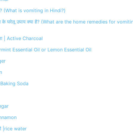
 है? (What is vomiting in Hindi?)
रने के घरेलू उपाय क्या है? (What are the home remedies for vomiti
ला | Active Charcoal
rmint Essential Oil or Lemon Essential Oil
ger
on
 | Baking Soda
egar
innamon
ी |rice water