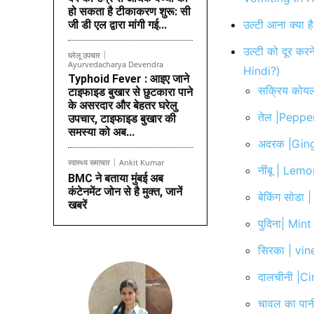
हो सकता है टीकाकरण शुरू: सी
उल्टी आना क्या
जी डी एल द्वारा मांगी गई...
उल्टी को दूर क
घरेलू उपचार
Ayurvedacharya Devendra
Hindi?)
Typhoid Fever : आइए जाने
सक्रिय कोय
टाइफाइड बुखार से छुटकारा पाने
के असरदार और बेहतर घरेलु
तेल |Peppe
उपचार, टाइफाइड बुखार की
समस्या को अब...
अदरक |Gin
स्वास्थ्य समाचार
Ankit Kumar
नींबू | Lem
BMC ने बताया मुंबई अब
कंटेनमेंट जोन से है मुक्त, जानें
बेकिंग सोडा
खबरें
पुदिना| Mint
सिरका | vin
दालचीनी |C
चावल का पान