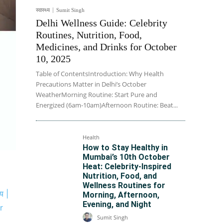
स्वास्थ्य
Sumit Singh
Delhi Wellness Guide: Celebrity
Routines, Nutrition, Food,
Medicines, and Drinks for October
10, 2025
Table of ContentsIntroduction: Why Health
Precautions Matter in Delhi’s October
WeatherMorning Routine: Start Pure and
Energized (6am-10am)Afternoon Routine: Beat...
Health
How to Stay Healthy in
Mumbai’s 10th October
Heat: Celebrity-Inspired
Nutrition, Food, and
Wellness Routines for
य |
Morning, Afternoon,
Evening, and Night
r
Sumit Singh