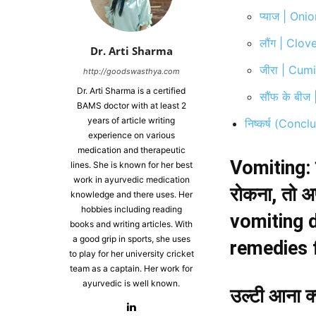
प्याज | Oni
लौंग | Clov
Dr. Arti Sharma
जीरा | Cum
http://goodswasthya.com
Dr. Arti Sharma is a certified
सौंफ के बीज
BAMS doctor with at least 2
years of article writing
निष्कर्ष (Concl
experience on various
medication and therapeutic
Vomiting: दू
lines. She is known for her best
work in ayurvedic medication
रोकना, तो अ
knowledge and there uses. Her
hobbies including reading
vomiting 
books and writing articles. With
a good grip in sports, she uses
remedies f
to play for her university cricket
team as a captain. Her work for
ayurvedic is well known.
उल्टी आना क