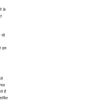
ं के
्र
 रहे
तो इस
ें
 ऑयल
े हैं
 साबित