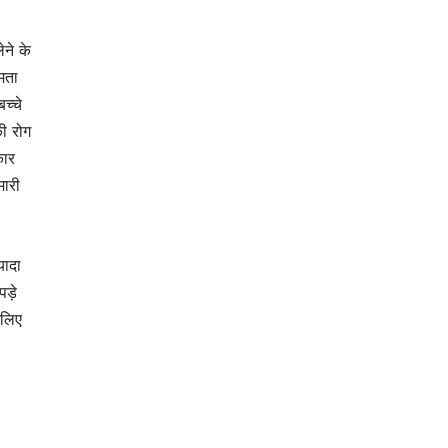
ेने के
मता
च्चे
ी रोग
कार
मारी
यादा
ड़े
ीलिए