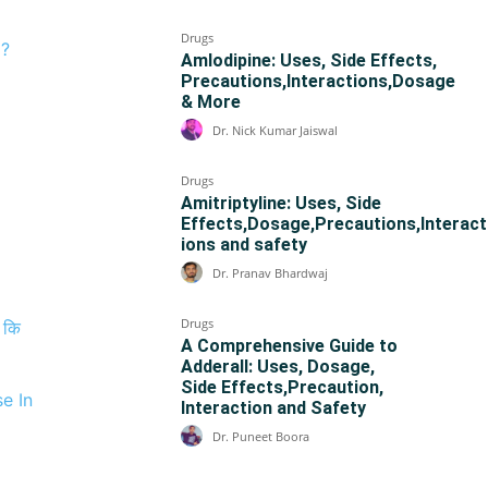
Drugs
 ?
Amlodipine: Uses, Side Effects,
Precautions,Interactions,Dosage
& More
Dr. Nick Kumar Jaiswal
Drugs
Amitriptyline: Uses, Side
Effects,Dosage,Precautions,Interact
ions and safety
Dr. Pranav Bhardwaj
Drugs
े कि
A Comprehensive Guide to
Adderall: Uses, Dosage,
Side Effects,Precaution,
se In
Interaction and Safety
Dr. Puneet Boora