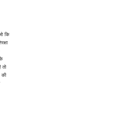
 जो कि
रक्षा
)
के
ै तो
ा की
ो