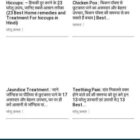
Hiccups: – हिचकी दूर करने के 23
Chicken Pox : चिकन पॉक्स से
घरेलू उपाय, जानिए सबसे आसान तरीका
छुटकारा पाने का असरदार और बेहतर
(23 Best Home remedies and
उपचार, चिकन पॉक्स की समस्या से कर
Treatment For hiccups in
सकते हैं बचाव | Best...
Hindi)
स्वास्थ्य
घरेलू उपचार
Jaundice Treatment : जाने
Teething Pain: दांत निकलते वक्त
जॉन्डिस या पीलिया से छुटकारा पाने के 17
होने वाले दर्द की समस्या को दूर करे इन
असरदार और बेहतर उपचार, घर पर ही
13 घरेलु उपचारों एवं उपायों से | 13
करें आसानी से जॉन्डिस या...
Best...
घरेलू उपचार
घरेलू उपचार