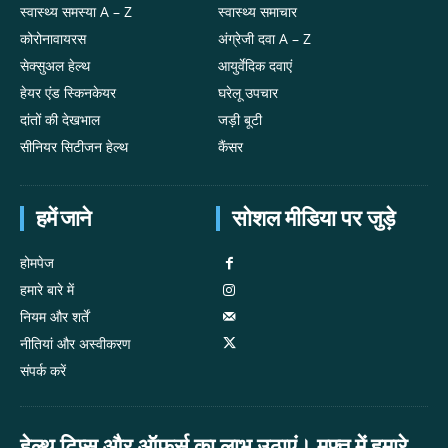
स्वास्थ्य समस्या A – Z
स्वास्थ्य समाचार
कोरोनावायरस
अंग्रेजी दवा A – Z
सेक्सुअल हेल्थ
आयुर्वेदिक दवाएं
हेयर एंड स्किनकेयर
घरेलू उपचार
दांतों की देखभाल
जड़ी बूटी
सीनियर सिटीजन हेल्थ
कैंसर
हमें जाने
सोशल मीडिया पर जुड़े
होमपेज
हमारे बारे में
नियम और शर्तें
नीतियां और अस्वीकरण
संपर्क करें
हेल्थ टिप्स और ऑफर्स का लाभ उठाएं। मुफ्त में हमारे