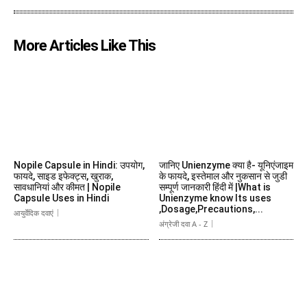
More Articles Like This
Nopile Capsule in Hindi: उपयोग,
जानिए Unienzyme क्या है- यूनिएंजाइम
फायदे, साइड इफेक्ट्स, खुराक,
के फायदे, इस्तेमाल और नुकसान से जुडी
सावधानियां और कीमत | Nopile
सम्पूर्ण जानकारी हिंदी में |What is
Capsule Uses in Hindi
Unienzyme know Its uses
,Dosage,Precautions,...
आयुर्वेदिक दवाएं
अंग्रेजी दवा A - Z