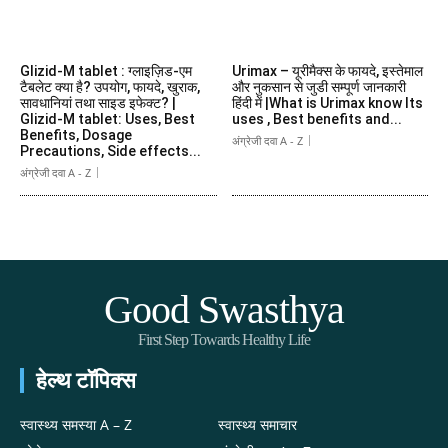
Glizid-M tablet : ग्लाइज़िड-एम
Urimax – यूरीमैक्स के फायदे, इस्तेमाल
टैबलेट क्या है? उपयोग, फायदे, खुराक,
और नुकसान से जुडी सम्पूर्ण जानकारी
सावधानियां तथा साइड इफेक्ट? |
हिंदी में |What is Urimax know Its
Glizid-M tablet: Uses, Best
uses , Best benefits and...
Benefits, Dosage
अंग्रेजी दवा A - Z
Precautions, Side effects...
अंग्रेजी दवा A - Z
Good Swasthya
First Step Towards Healthy Life
हेल्थ टॉपिक्स
स्वास्थ्य समस्या A – Z
स्वास्थ्य समाचार