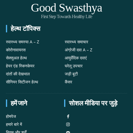
Good Swasthya
First Step Towards Healthy Life
हेल्थ टॉपिक्स
स्वास्थ्य समस्या A – Z
स्वास्थ्य समाचार
कोरोनावायरस
अंग्रेजी दवा A – Z
सेक्सुअल हेल्थ
आयुर्वेदिक दवाएं
हेयर एंड स्किनकेयर
घरेलू उपचार
दांतों की देखभाल
जड़ी बूटी
सीनियर सिटीजन हेल्थ
कैंसर
हमें जाने
सोशल मीडिया पर जुड़े
होमपेज
हमारे बारे में
नियम और शर्तें