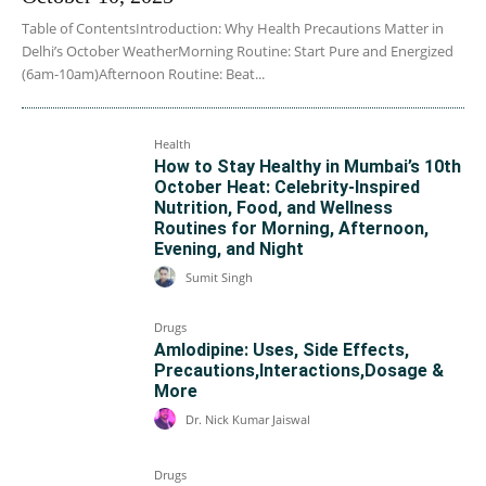
Table of ContentsIntroduction: Why Health Precautions Matter in
Delhi’s October WeatherMorning Routine: Start Pure and Energized
(6am-10am)Afternoon Routine: Beat...
Health
How to Stay Healthy in Mumbai’s 10th
October Heat: Celebrity-Inspired
Nutrition, Food, and Wellness
Routines for Morning, Afternoon,
Evening, and Night
Sumit Singh
Drugs
Amlodipine: Uses, Side Effects,
Precautions,Interactions,Dosage &
More
Dr. Nick Kumar Jaiswal
Drugs