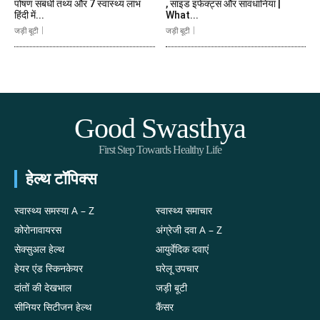
पोषण संबंधी तथ्य और 7 स्वास्थ्य लाभ
, साइड इफेक्ट्स और सावधानियां |
हिंदी में...
What...
जड़ी बूटी
जड़ी बूटी
Good Swasthya
First Step Towards Healthy Life
हेल्थ टॉपिक्स
स्वास्थ्य समस्या A – Z
स्वास्थ्य समाचार
कोरोनावायरस
अंग्रेजी दवा A – Z
सेक्सुअल हेल्थ
आयुर्वेदिक दवाएं
हेयर एंड स्किनकेयर
घरेलू उपचार
दांतों की देखभाल
जड़ी बूटी
सीनियर सिटीजन हेल्थ
कैंसर