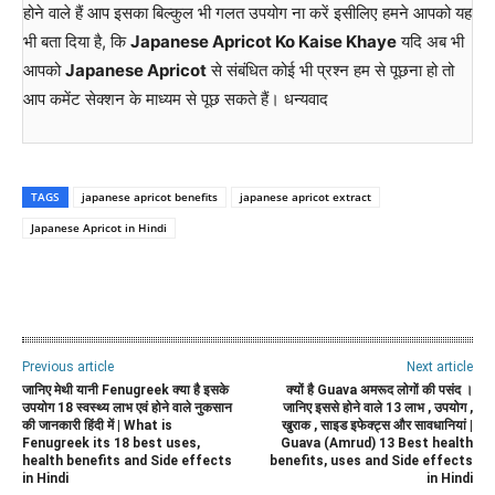
होने वाले हैं आप इसका बिल्कुल भी गलत उपयोग ना करें इसीलिए हमने आपको यह
भी बता दिया है, कि
Japanese Apricot Ko Kaise Khaye
यदि अब भी
आपको
Japanese Apricot
से संबंधित कोई भी प्रश्न हम से पूछना हो तो
आप कमेंट सेक्शन के माध्यम से पूछ सकते हैं। धन्यवाद
TAGS
japanese apricot benefits
japanese apricot extract
Japanese Apricot in Hindi
WhatsApp
Facebook
Twitter
E
Previous article
Next article
जानिए मेथी यानी Fenugreek क्या है इसके
क्यों है Guava अमरूद लोगों की पसंद ।
उपयोग 18 स्वस्थ्य लाभ एवं होने वाले नुकसान
जानिए इससे होने वाले 13 लाभ , उपयोग ,
की जानकारी हिंदी में | What is
खुराक , साइड इफेक्ट्स और सावधानियां |
Fenugreek its 18 best uses,
Guava (Amrud) 13 Best health
health benefits and Side effects
benefits, uses and Side effects
in Hindi
in Hindi