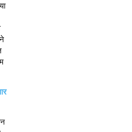
या
ा
ने
त
हम
ार
शन