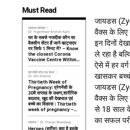
Must Read
जायडस (Zydu
स्वास्थ्य समाचार
वैक्स के लिए 
Dr. Yogeshwar Krishan Kant
घर के सबसे नजदीक कौन सा
इन दिनों देख
वैक्सीन सेंटर हैं जाने व्हाट्सएप
पर सिर्फ 1 मिनट में? – Know
ले रहा है ब
the closest Corona
Vaccine Centre Within...
ऐसे में हर वर
प्रेगनेंसी स्टेज एंड केयर
खासकर बच्चों
Dr. Arti Sharma
Thirtieth Week of
जायडस (Zydu
Pregnancy: प्रेगनेंसी के
30वें सप्ताह के लक्षण,शारीरिक
वैक्स के लिए
बदलाव, खुद की देखभाल एवं
बच्चे का विकास | Thirtieth
से 18 साल क
week of pregnancy –...
का सफल परी
स्वास्थ्य
Dr. Pranav Bhardwaj
Herpes (हर्पीस) क्या है इसके