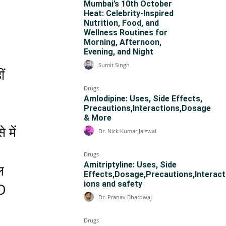
Mumbai’s 10th October
Heat: Celebrity-Inspired
Nutrition, Food, and
Wellness Routines for
Morning, Afternoon,
Evening, and Night
Sumit Singh
ं
Drugs
।
Amlodipine: Uses, Side Effects,
Precautions,Interactions,Dosage
& More
 में
Dr. Nick Kumar Jaiswal
Drugs
Amitriptyline: Uses, Side
ल
Effects,Dosage,Precautions,Interact
ions and safety
-D
Dr. Pranav Bhardwaj
Drugs