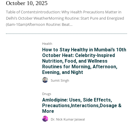
October 10, 2025
Table of ContentsIntroduction: Why Health Precautions Matter in
Delhi’s October WeatherMorning Routine: Start Pure and Energized
(6am-10am)Afternoon Routine: Beat...
Health
How to Stay Healthy in Mumbai’s 10th
October Heat: Celebrity-Inspired
Nutrition, Food, and Wellness
Routines for Morning, Afternoon,
Evening, and Night
Sumit Singh
Drugs
Amlodipine: Uses, Side Effects,
Precautions,Interactions,Dosage &
More
Dr. Nick Kumar Jaiswal