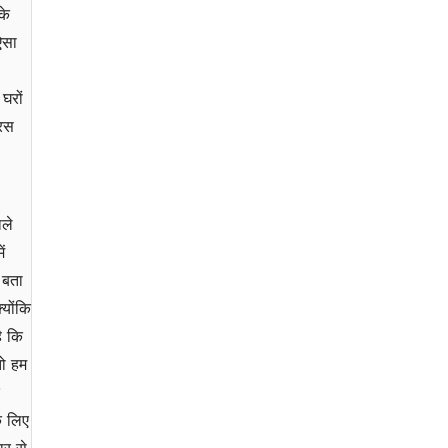
के
ऐसा
घरों
यरस
ाले
ं
 बता
्योंकि
ै कि
तो हम
े लिए