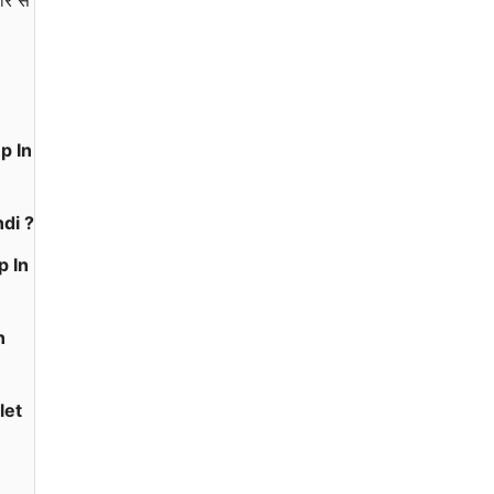
ार से
p In
ndi ?
p In
n
let