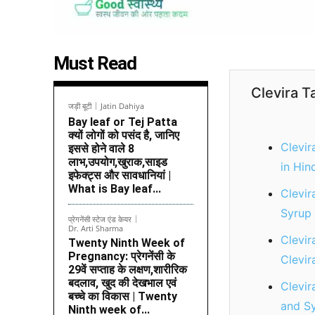
Must Read
Clevira T
जड़ी बूटी
Jatin Dahiya
Bay leaf or Tej Patta
क्यों लोगों को पसंद है, जानिए
Clevira
इससे होने वाले 8
लाभ,उपयोग,खुराक,साइड
in Hind
इफेक्ट्स और सावधानियां |
What is Bay leaf...
Clevir
Syrup 
प्रेगनेंसी स्टेज एंड केयर
Dr. Arti Sharma
Clevir
Twenty Ninth Week of
Pregnancy: प्रेगनेंसी के
Clevir
29वें सप्ताह के लक्षण,शारीरिक
बदलाव, खुद की देखभाल एवं
Clevir
बच्चे का विकास | Twenty
and Sy
Ninth week of...