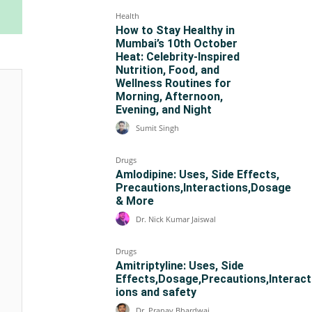
Health
How to Stay Healthy in
Mumbai’s 10th October
Heat: Celebrity-Inspired
Nutrition, Food, and
Wellness Routines for
Morning, Afternoon,
Evening, and Night
Sumit Singh
Drugs
Amlodipine: Uses, Side Effects,
Precautions,Interactions,Dosage
& More
Dr. Nick Kumar Jaiswal
Drugs
Amitriptyline: Uses, Side
Effects,Dosage,Precautions,Interact
ions and safety
Dr. Pranav Bhardwaj