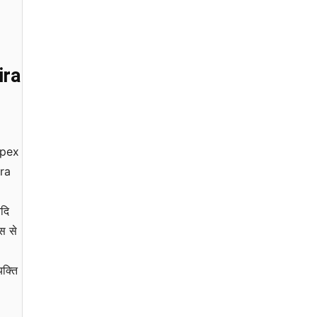
ira
 Apex
ira
आदि
स से
क्ति