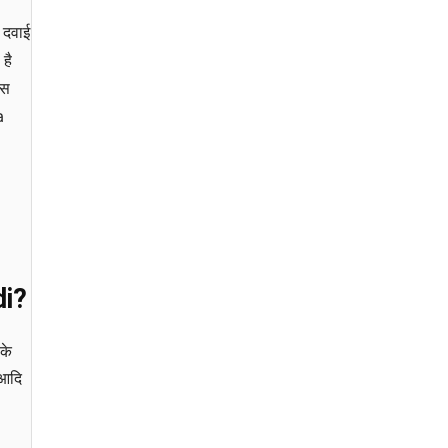
 दवाई
है
इस
a
di?
 के
 आदि