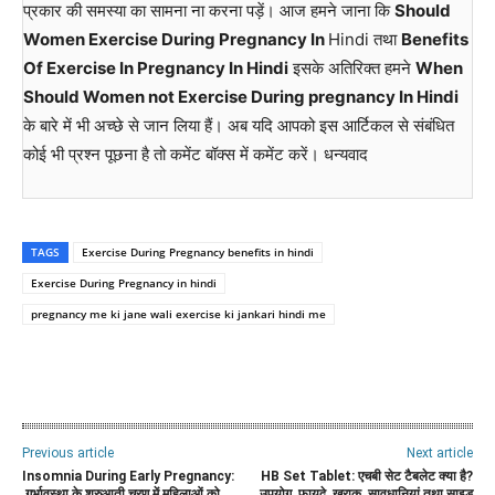
प्रकार की समस्या का सामना ना करना पड़ें। आज हमने जाना कि
Should
Women Exercise During Pregnancy In
Hindi तथा
Benefits
Of Exercise In Pregnancy In Hindi
इसके अतिरिक्त हमने
When
Should Women not Exercise During pregnancy In Hindi
के बारे में भी अच्छे से जान लिया हैं। अब यदि आपको इस आर्टिकल से संबंधित
कोई भी प्रश्न पूछना है तो कमेंट बॉक्स में कमेंट करें। धन्यवाद
TAGS
Exercise During Pregnancy benefits in hindi
Exercise During Pregnancy in hindi
pregnancy me ki jane wali exercise ki jankari hindi me
WhatsApp
Facebook
Twitter
E
Previous article
Next article
Insomnia During Early Pregnancy:
HB Set Tablet: एचबी सेट टैबलेट क्या है?
गर्भावस्था के शुरुआती चरण में महिलाओं को
उपयोग, फायदे, खुराक, सावधानियां तथा साइड