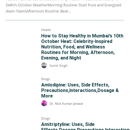
Delhi’s October WeatherMorning Routine: Start Pure and Energized
(6am-10am)Afternoon Routine: Beat...
Health
How to Stay Healthy in Mumbai’s 10th
October Heat: Celebrity-Inspired
Nutrition, Food, and Wellness
Routines for Morning, Afternoon,
Evening, and Night
Sumit Singh
Drugs
Amlodipine: Uses, Side Effects,
Precautions,Interactions,Dosage &
More
Dr. Nick Kumar Jaiswal
Drugs
Amitriptyline: Uses, Side
Effects,Dosage,Precautions,Interaction