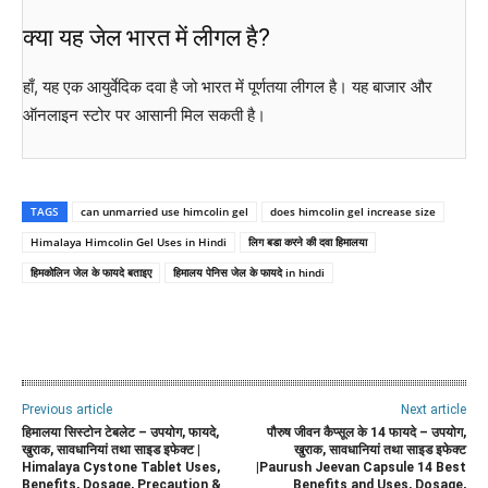
क्या यह जेल भारत में लीगल है?
हाँ, यह एक आयुर्वेदिक दवा है जो भारत में पूर्णतया लीगल है। यह बाजार और
ऑनलाइन स्टोर पर आसानी मिल सकती है।
TAGS
can unmarried use himcolin gel
does himcolin gel increase size
Himalaya Himcolin Gel Uses in Hindi
लिग बडा करने की दवा हिमालया
हिमकोलिन जेल के फायदे बताइए
हिमालय पेनिस जेल के फायदे in hindi
WhatsApp
Facebook
Twitter
E
Previous article
Next article
हिमालया सिस्टोन टेबलेट – उपयोग, फायदे,
पौरुष जीवन कैप्सूल के 14 फायदे – उपयोग,
खुराक, सावधानियां तथा साइड इफेक्ट |
खुराक, सावधानियां तथा साइड इफेक्ट
Himalaya Cystone Tablet Uses,
|Paurush Jeevan Capsule 14 Best
Benefits, Dosage, Precaution &
Benefits and Uses, Dosage,