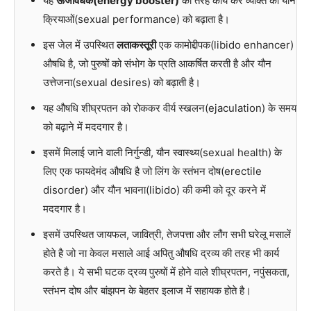
यह
ऊर्जावर्धक(energy booster)
की तरह कार्य कर व्यक्ति की यौन
क्रियाओं(sexual performance) को बढ़ाता है।
इस जेल में उपस्थित
लताकस्तूरी
एक कामोद्दीपक(libido enhancer)
औषधि है, जो पुरुषों को संभोग के प्रति आकर्षित करती है और यौन
उत्तेजना(sexual desires) को बढ़ाती है।
यह औषधि शीघ्रपतन को रोककर वीर्य स्खलन(ejaculation) के समय
को बढ़ाने में मददगार है।
इसमें मिलाई जाने वाली निर्गुन्डी, यौन स्वास्थ्य(sexual health) के
लिए एक फायदेमंद औषधि है जो लिंग के स्तंभन दोष(erectile
disorder) और यौन भावना(libido) की कमी को दूर करने में
मददगार है।
इसमें उपस्थित जायफल, जावित्री, तेजपत्ता और लौंग सभी घरेलू मसालें
होते है जो ना केवल मसाले आई अपितु औषधि द्रव्य की तरह भी कार्य
करते है। ये सभी घटक द्रव्य पुरुषों में होने वाले शीघ्रपतन, नपुंसकता,
स्तंभन दोष और बांझपन के बेहतर इलाज में सहायक होते है।