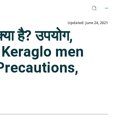
Updated:
June 24, 2021
्या है? उपयोग,
? | Keraglo men
Precautions,
Facebook
Twitter
Email