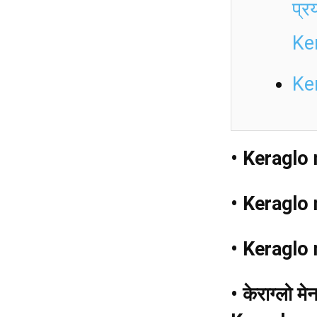
प्र
Ke
Ke
• Keraglo 
• Keraglo 
• Keraglo 
•
केराग्लो मे