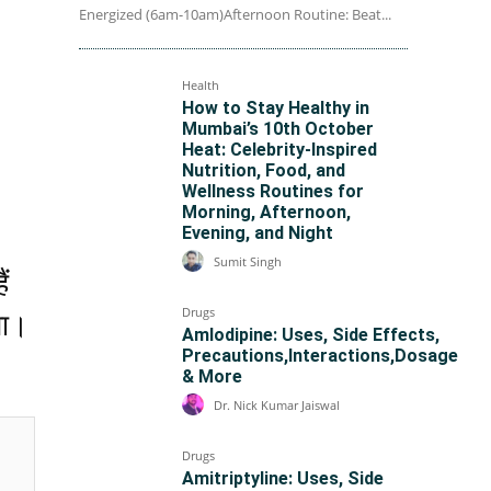
Energized (6am-10am)Afternoon Routine: Beat...
Health
How to Stay Healthy in
Mumbai’s 10th October
Heat: Celebrity-Inspired
Nutrition, Food, and
Wellness Routines for
Morning, Afternoon,
Evening, and Night
Sumit Singh
ं
Drugs
गा।
Amlodipine: Uses, Side Effects,
Precautions,Interactions,Dosage
& More
Dr. Nick Kumar Jaiswal
Drugs
Amitriptyline: Uses, Side