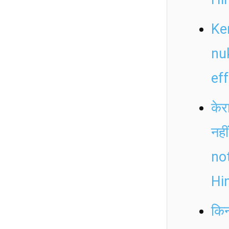
Ke
nu
ef
केर
नह
no
Hi
किन