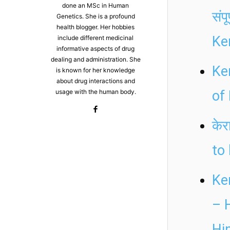
done an MSc in Human
संप
Genetics. She is a profound
health blogger. Her hobbies
Ke
include different medicinal
informative aspects of drug
dealing and administration. She
Ke
is known for her knowledge
about drug interactions and
usage with the human body.
of
केर
to
Ke
– 
Hi