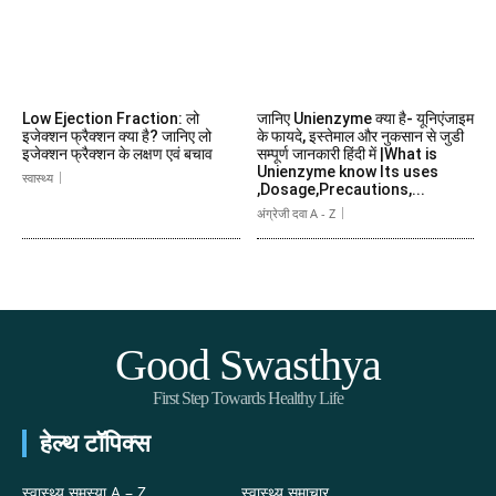
Low Ejection Fraction: लो
जानिए Unienzyme क्या है- यूनिएंजाइम
इजेक्शन फ्रैक्शन क्या है? जानिए लो
के फायदे, इस्तेमाल और नुकसान से जुडी
इजेक्शन फ्रैक्शन के लक्षण एवं बचाव
सम्पूर्ण जानकारी हिंदी में |What is
Unienzyme know Its uses
स्वास्थ्य
,Dosage,Precautions,...
अंग्रेजी दवा A - Z
Good Swasthya
First Step Towards Healthy Life
हेल्थ टॉपिक्स
स्वास्थ्य समस्या A – Z
स्वास्थ्य समाचार