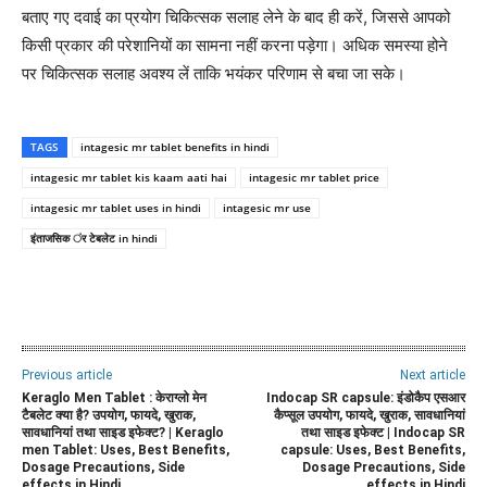
बताए गए दवाई का प्रयोग चिकित्सक सलाह लेने के बाद ही करें, जिससे आपको
किसी प्रकार की परेशानियों का सामना नहीं करना पड़ेगा। अधिक समस्या होने
पर चिकित्सक सलाह अवश्य लें ताकि भयंकर परिणाम से बचा जा सके।
TAGS
intagesic mr tablet benefits in hindi
intagesic mr tablet kis kaam aati hai
intagesic mr tablet price
intagesic mr tablet uses in hindi
intagesic mr use
इंताजसिक ंर टेबलेट in hindi
WhatsApp
Facebook
Twitter
E
Previous article
Next article
Keraglo Men Tablet : केराग्लो मेन
Indocap SR capsule: इंडोकैप एसआर
टैबलेट क्या है? उपयोग, फायदे, खुराक,
कैप्सूल उपयोग, फायदे, खुराक, सावधानियां
सावधानियां तथा साइड इफेक्ट? | Keraglo
तथा साइड इफेक्ट | Indocap SR
men Tablet: Uses, Best Benefits,
capsule: Uses, Best Benefits,
Dosage Precautions, Side
Dosage Precautions, Side
effects in Hindi
effects in Hindi