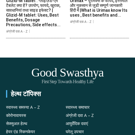
Glizid-M tablet : ग्लाइज़िड-एम
Urimax – यूरीमैक्स के फायदे, इस्तेमाल
टैबलेट क्या है? उपयोग, फायदे, खुराक,
और नुकसान से जुडी सम्पूर्ण जानकारी
सावधानियां तथा साइड इफेक्ट? |
हिंदी में |What is Urimax know Its
Glizid-M tablet: Uses, Best
uses , Best benefits and...
Benefits, Dosage
अंग्रेजी दवा A - Z
Precautions, Side effects...
अंग्रेजी दवा A - Z
Good Swasthya
First Step Towards Healthy Life
हेल्थ टॉपिक्स
स्वास्थ्य समस्या A – Z
स्वास्थ्य समाचार
कोरोनावायरस
अंग्रेजी दवा A – Z
सेक्सुअल हेल्थ
आयुर्वेदिक दवाएं
हेयर एंड स्किनकेयर
घरेलू उपचार