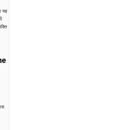
ो यह
की
यक्ति
ne
खास