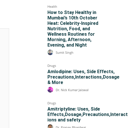
Health
How to Stay Healthy in
Mumbai’s 10th October
Heat: Celebrity-Inspired
Nutrition, Food, and
Wellness Routines for
Morning, Afternoon,
Evening, and Night
Sumit Singh
Drugs
Amlodipine: Uses, Side Effects,
Precautions,Interactions,Dosage
& More
Dr. Nick Kumar Jaiswal
Drugs
Amitriptyline: Uses, Side
Effects,Dosage,Precautions,Interact
ions and safety
Dr. Pranav Bhardwaj