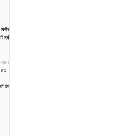
े शरीर
ं दर्द
ो जाता
ं हट
ों के