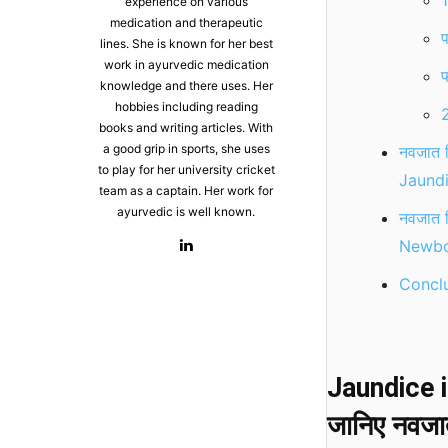
1
experience on various
medication and therapeutic
प
lines. She is known for her best
work in ayurvedic medication
फ
knowledge and there uses. Her
hobbies including reading
2
books and writing articles. With
a good grip in sports, she uses
नवजात श
to play for her university cricket
Jaundi
team as a captain. Her work for
ayurvedic is well known.
नवजात 
Newbo
Conclu
Jaundice in
जानिए नवजात