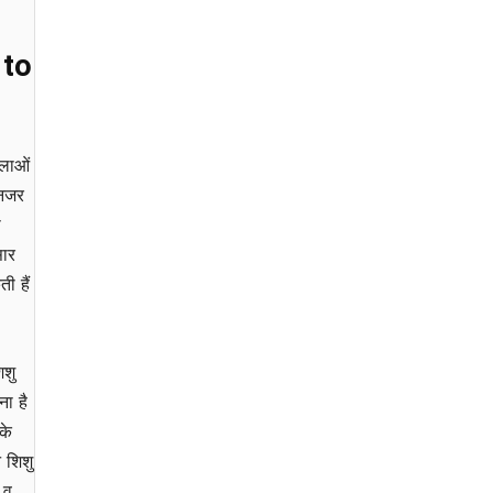
 to
िलाओं
 नजर
ी
सार
ी हैं
िशु
ा है
के
 शिशु
 व