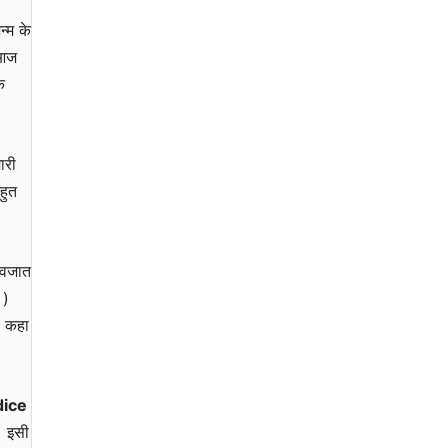
न्म के
 आज
े
ारी
हुत
 नवजात
 )
ी कहा
ice
i
इसी