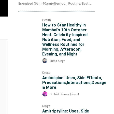
Energized (6am-10am)Afternoon Routine: Beat...
Health
How to Stay Healthy in
Mumbai’s 10th October
Heat: Celebrity-Inspired
Nutrition, Food, and
Wellness Routines for
Morning, Afternoon,
Evening, and Night
Sumit Singh
Drugs
Amlodipine: Uses, Side Effects,
Precautions,Interactions,Dosage
& More
Dr. Nick Kumar Jaiswal
Drugs
Amitriptyline: Uses, Side