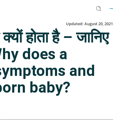
Updated:
August 20, 2021
यों होता है – जानिए
?|Why does a
 symptoms and
born baby?
Facebook
Twitter
Email