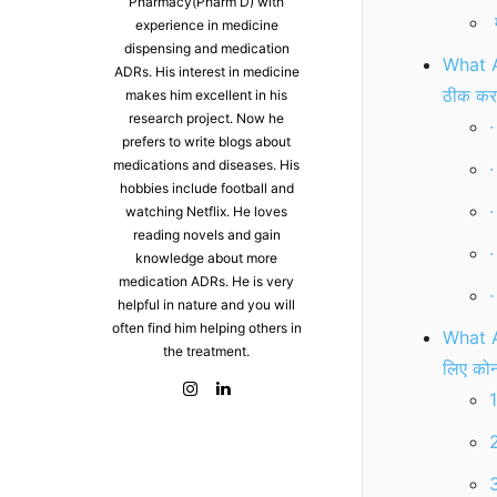
Pharmacy(Pharm D) with
म
experience in medicine
dispensing and medication
What A
ADRs. His interest in medicine
ठीक करन
makes him excellent in his
research project. Now he
prefers to write blogs about
medications and diseases. His
hobbies include football and
watching Netflix. He loves
reading novels and gain
·
knowledge about more
medication ADRs. He is very
·
helpful in nature and you will
often find him helping others in
What A
the treatment.
लिए कोन
2
3