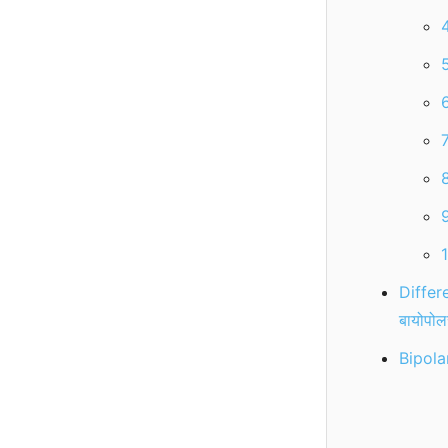
6
Differ
बायोपोल
Bipolar