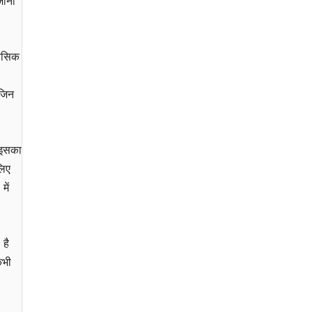
जाना
ानसिक
 जिन
ु इसका
लिए
में
 है
कभी