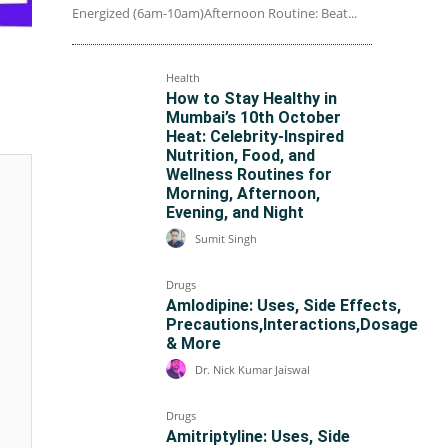
Energized (6am-10am)Afternoon Routine: Beat...
Health
How to Stay Healthy in
Mumbai’s 10th October
Heat: Celebrity-Inspired
Nutrition, Food, and
Wellness Routines for
Morning, Afternoon,
Evening, and Night
Sumit Singh
Drugs
Amlodipine: Uses, Side Effects,
Precautions,Interactions,Dosage
& More
Dr. Nick Kumar Jaiswal
Drugs
Amitriptyline: Uses, Side