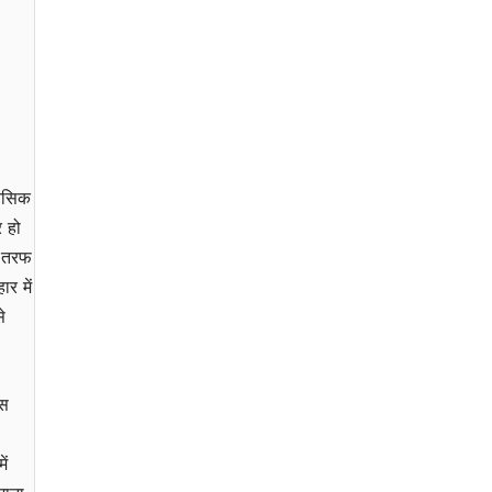
ानसिक
 हो
ी तरफ
र में
े
इस
ें