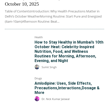
October 10, 2025
Table of ContentsIntroduction: Why Health Precautions Matter in
Delhi’s October WeatherMorning Routine: Start Pure and Energized
(6am-10am)Afternoon Routine: Beat...
Health
How to Stay Healthy in Mumbai’s 10th
October Heat: Celebrity-Inspired
Nutrition, Food, and Wellness
Routines for Morning, Afternoon,
Evening, and Night
Sumit Singh
Drugs
Amlodipine: Uses, Side Effects,
Precautions,Interactions,Dosage &
More
Dr. Nick Kumar Jaiswal